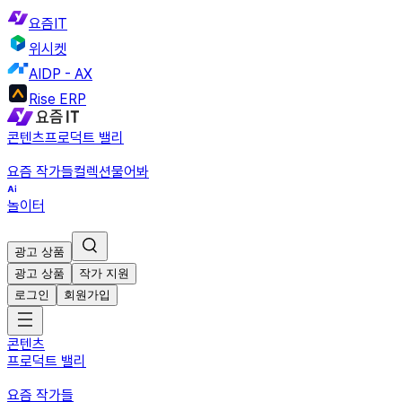
요즘IT
위시켓
AIDP - AX
Rise ERP
콘텐츠
프로덕트 밸리
요즘 작가들
컬렉션
물어봐
놀이터
광고 상품
광고 상품
작가 지원
로그인
회원가입
콘텐츠
프로덕트 밸리
요즘 작가들