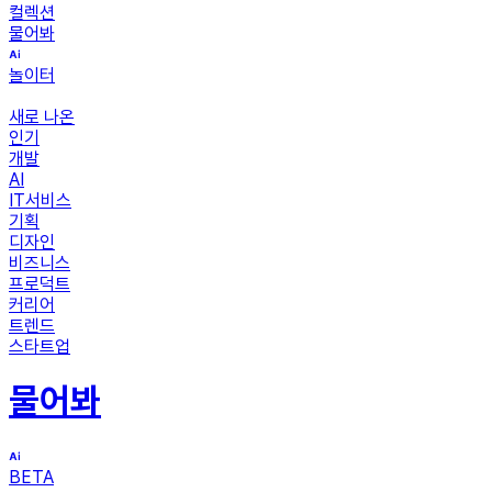
컬렉션
물어봐
놀이터
새로 나온
인기
개발
AI
IT서비스
기획
디자인
비즈니스
프로덕트
커리어
트렌드
스타트업
물어봐
BETA