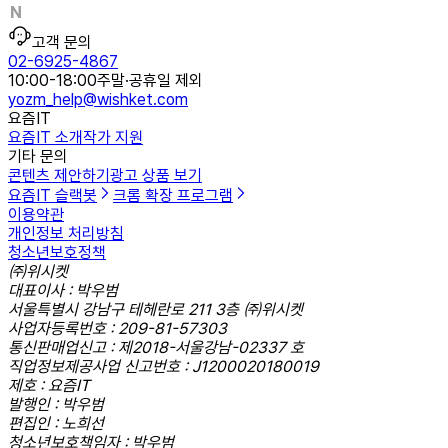
고객 문의
02-6925-4867
10:00-18:00
주말·공휴일 제외
yozm_help@wishket.com
요즘IT
요즘IT 소개
작가 지원
기타 문의
콘텐츠 제안하기
광고 상품 보기
요즘IT 슬랙봇
크롬 확장 프로그램
이용약관
개인정보 처리방침
청소년보호정책
㈜위시켓
대표이사 : 박우범
서울특별시 강남구 테헤란로 211 3층 ㈜위시켓
사업자등록번호 : 209-81-57303
통신판매업신고 : 제2018-서울강남-02337 호
직업정보제공사업 신고번호 : J1200020180019
제호 : 요즘IT
발행인 : 박우범
편집인 : 노희선
청소년보호책임자 : 박우범