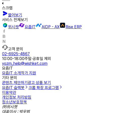
스크랩
물어보기
서비스 전체보기
위시켓
요즘IT
AIDP - AX
Rise ERP
고객 문의
02-6925-4867
10:00-18:00
주말·공휴일 제외
yozm_help@wishket.com
요즘IT
요즘IT 소개
작가 지원
기타 문의
콘텐츠 제안하기
광고 상품 보기
요즘IT 슬랙봇
크롬 확장 프로그램
이용약관
개인정보 처리방침
청소년보호정책
㈜위시켓
대표이사 : 박우범