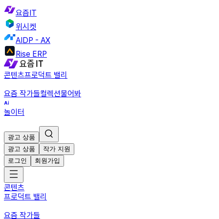
요즘IT
위시켓
AIDP - AX
Rise ERP
콘텐츠
프로덕트 밸리
요즘 작가들
컬렉션
물어봐
놀이터
광고 상품
광고 상품
작가 지원
로그인
회원가입
콘텐츠
프로덕트 밸리
요즘 작가들