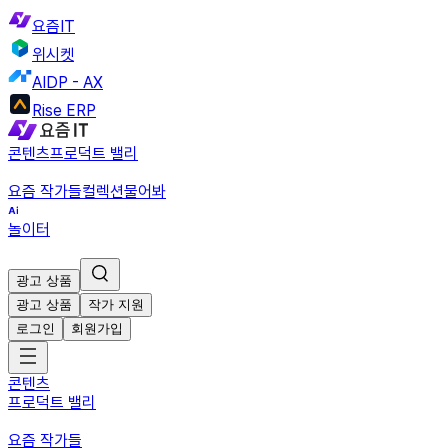
요즘IT
위시켓
AIDP - AX
Rise ERP
콘텐츠
프로덕트 밸리
요즘 작가들
컬렉션
물어봐
놀이터
광고 상품
광고 상품
작가 지원
로그인
회원가입
콘텐츠
프로덕트 밸리
요즘 작가들