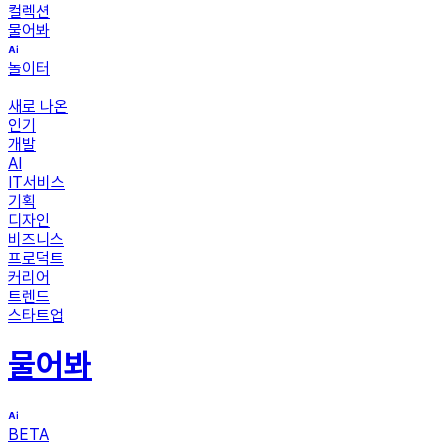
컬렉션
물어봐
놀이터
새로 나온
인기
개발
AI
IT서비스
기획
디자인
비즈니스
프로덕트
커리어
트렌드
스타트업
물어봐
BETA