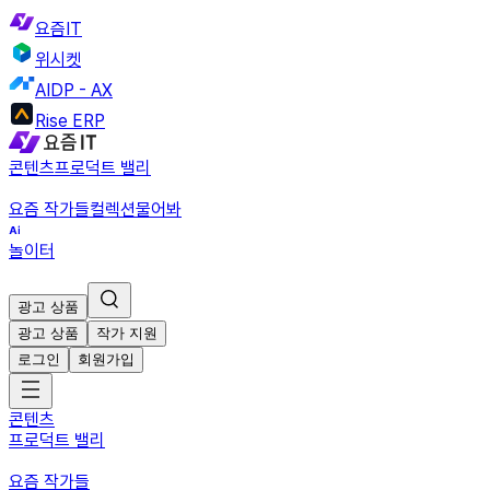
요즘IT
위시켓
AIDP - AX
Rise ERP
콘텐츠
프로덕트 밸리
요즘 작가들
컬렉션
물어봐
놀이터
광고 상품
광고 상품
작가 지원
로그인
회원가입
콘텐츠
프로덕트 밸리
요즘 작가들