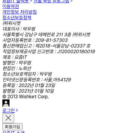
요즘IT 슬랙봇
크롬 확장 프로그램
이용약관
개인정보 처리방침
청소년보호정책
㈜위시켓
대표이사 : 박우범
서울특별시 강남구 테헤란로 211 3층 ㈜위시켓
사업자등록번호 : 209-81-57303
통신판매업신고 : 제2018-서울강남-02337 호
직업정보제공사업 신고번호 : J1200020180019
제호 : 요즘IT
발행인 : 박우범
편집인 : 노희선
청소년보호책임자 : 박우범
인터넷신문등록번호 : 서울,아54129
등록일 : 2022년 01월 23일
발행일 : 2021년 01월 10일
© 2013 Wishket Corp.
로그인
회원가입