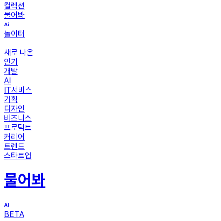
컬렉션
물어봐
놀이터
새로 나온
인기
개발
AI
IT서비스
기획
디자인
비즈니스
프로덕트
커리어
트렌드
스타트업
물어봐
BETA