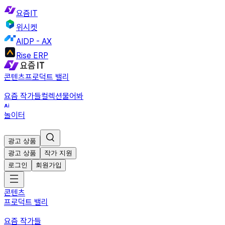
요즘IT
위시켓
AIDP - AX
Rise ERP
콘텐츠
프로덕트 밸리
요즘 작가들
컬렉션
물어봐
놀이터
광고 상품
광고 상품
작가 지원
로그인
회원가입
콘텐츠
프로덕트 밸리
요즘 작가들