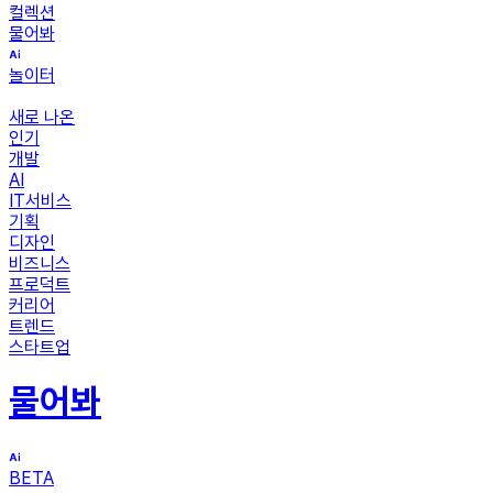
컬렉션
물어봐
놀이터
새로 나온
인기
개발
AI
IT서비스
기획
디자인
비즈니스
프로덕트
커리어
트렌드
스타트업
물어봐
BETA