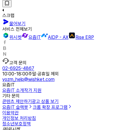
스크랩
물어보기
서비스 전체보기
위시켓
요즘IT
AIDP - AX
Rise ERP
고객 문의
02-6925-4867
10:00-18:00
주말·공휴일 제외
yozm_help@wishket.com
요즘IT
요즘IT 소개
작가 지원
기타 문의
콘텐츠 제안하기
광고 상품 보기
요즘IT 슬랙봇
크롬 확장 프로그램
이용약관
개인정보 처리방침
청소년보호정책
㈜위시켓