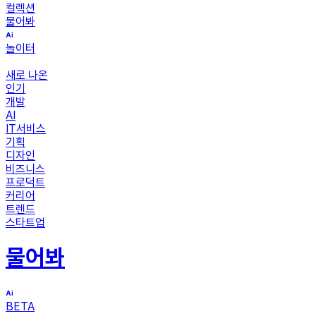
컬렉션
물어봐
놀이터
새로 나온
인기
개발
AI
IT서비스
기획
디자인
비즈니스
프로덕트
커리어
트렌드
스타트업
물어봐
BETA