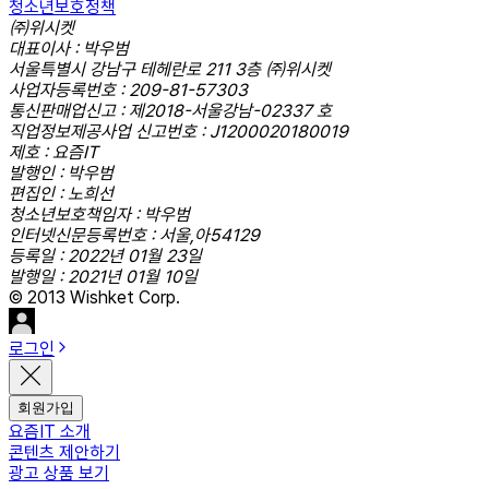
청소년보호정책
㈜위시켓
대표이사 : 박우범
서울특별시 강남구 테헤란로 211 3층 ㈜위시켓
사업자등록번호 : 209-81-57303
통신판매업신고 : 제2018-서울강남-02337 호
직업정보제공사업 신고번호 : J1200020180019
제호 : 요즘IT
발행인 : 박우범
편집인 : 노희선
청소년보호책임자 : 박우범
인터넷신문등록번호 : 서울,아54129
등록일 : 2022년 01월 23일
발행일 : 2021년 01월 10일
© 2013 Wishket Corp.
로그인
회원가입
요즘IT 소개
콘텐츠 제안하기
광고 상품 보기