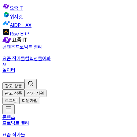
요즘IT
위시켓
AIDP - AX
Rise ERP
콘텐츠
프로덕트 밸리
요즘 작가들
컬렉션
물어봐
놀이터
광고 상품
광고 상품
작가 지원
로그인
회원가입
콘텐츠
프로덕트 밸리
요즘 작가들