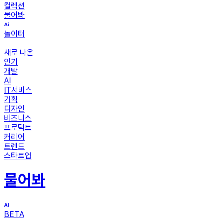
컬렉션
물어봐
놀이터
새로 나온
인기
개발
AI
IT서비스
기획
디자인
비즈니스
프로덕트
커리어
트렌드
스타트업
물어봐
BETA