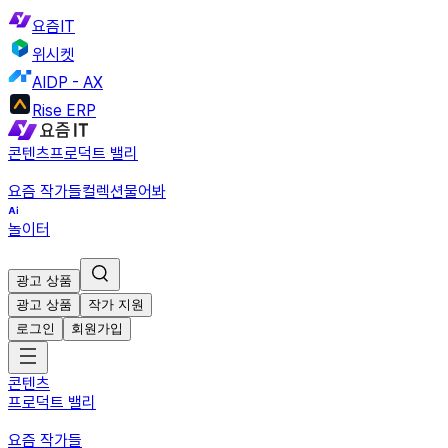
요즘IT
위시켓
AIDP - AX
Rise ERP
콘텐츠
프로덕트 밸리
요즘 작가들
컬렉션
물어봐
놀이터
광고 상품
광고 상품
작가 지원
로그인
회원가입
콘텐츠
프로덕트 밸리
요즘 작가들