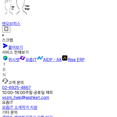
맨오브피스
스크랩
물어보기
서비스 전체보기
위시켓
요즘IT
AIDP - AX
Rise ERP
고객 문의
02-6925-4867
10:00-18:00
주말·공휴일 제외
yozm_help@wishket.com
요즘IT
요즘IT 소개
작가 지원
기타 문의