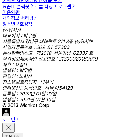
콘텐츠 제안하기
광고 상품 보기
요즘IT 슬랙봇
크롬 확장 프로그램
이용약관
개인정보 처리방침
청소년보호정책
㈜위시켓
대표이사 : 박우범
서울특별시 강남구 테헤란로 211 3층 ㈜위시켓
사업자등록번호 : 209-81-57303
통신판매업신고 : 제2018-서울강남-02337 호
직업정보제공사업 신고번호 : J1200020180019
제호 : 요즘IT
발행인 : 박우범
편집인 : 노희선
청소년보호책임자 : 박우범
인터넷신문등록번호 : 서울,아54129
등록일 : 2022년 01월 23일
발행일 : 2021년 01월 10일
© 2013 Wishket Corp.
로그인
회원가입