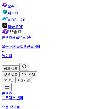
요즘IT
위시켓
AIDP - AX
Rise ERP
콘텐츠
프로덕트 밸리
요즘 작가들
컬렉션
물어봐
놀이터
광고 상품
광고 상품
작가 지원
로그인
회원가입
콘텐츠
프로덕트 밸리
요즘 작가들