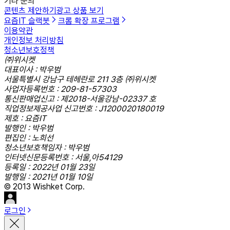
기타 문의
콘텐츠 제안하기
광고 상품 보기
요즘IT 슬랙봇
크롬 확장 프로그램
이용약관
개인정보 처리방침
청소년보호정책
㈜위시켓
대표이사 : 박우범
서울특별시 강남구 테헤란로 211 3층 ㈜위시켓
사업자등록번호 : 209-81-57303
통신판매업신고 : 제2018-서울강남-02337 호
직업정보제공사업 신고번호 : J1200020180019
제호 : 요즘IT
발행인 : 박우범
편집인 : 노희선
청소년보호책임자 : 박우범
인터넷신문등록번호 : 서울,아54129
등록일 : 2022년 01월 23일
발행일 : 2021년 01월 10일
© 2013 Wishket Corp.
로그인