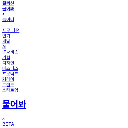
컬렉션
물어봐
놀이터
새로 나온
인기
개발
AI
IT서비스
기획
디자인
비즈니스
프로덕트
커리어
트렌드
스타트업
물어봐
BETA