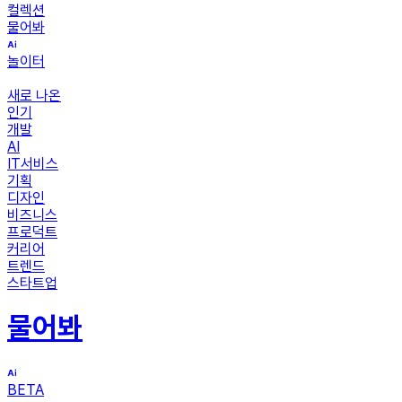
컬렉션
물어봐
놀이터
새로 나온
인기
개발
AI
IT서비스
기획
디자인
비즈니스
프로덕트
커리어
트렌드
스타트업
물어봐
BETA