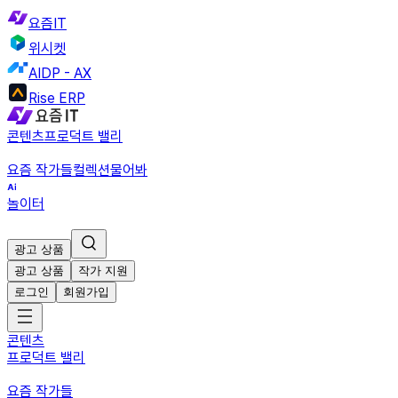
요즘IT
위시켓
AIDP - AX
Rise ERP
콘텐츠
프로덕트 밸리
요즘 작가들
컬렉션
물어봐
놀이터
광고 상품
광고 상품
작가 지원
로그인
회원가입
콘텐츠
프로덕트 밸리
요즘 작가들