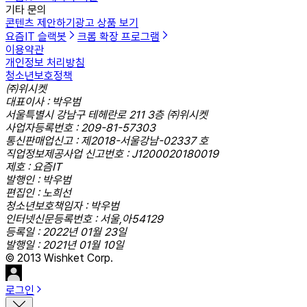
기타 문의
콘텐츠 제안하기
광고 상품 보기
요즘IT 슬랙봇
크롬 확장 프로그램
이용약관
개인정보 처리방침
청소년보호정책
㈜위시켓
대표이사 : 박우범
서울특별시 강남구 테헤란로 211 3층 ㈜위시켓
사업자등록번호 : 209-81-57303
통신판매업신고 : 제2018-서울강남-02337 호
직업정보제공사업 신고번호 : J1200020180019
제호 : 요즘IT
발행인 : 박우범
편집인 : 노희선
청소년보호책임자 : 박우범
인터넷신문등록번호 : 서울,아54129
등록일 : 2022년 01월 23일
발행일 : 2021년 01월 10일
© 2013 Wishket Corp.
로그인