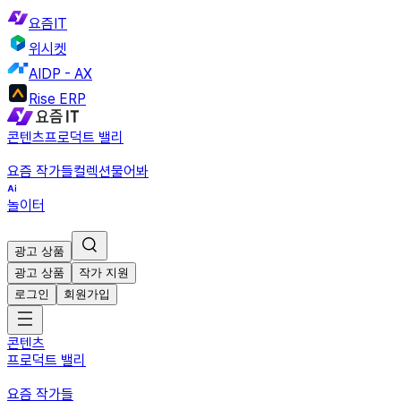
요즘IT
위시켓
AIDP - AX
Rise ERP
콘텐츠
프로덕트 밸리
요즘 작가들
컬렉션
물어봐
놀이터
광고 상품
광고 상품
작가 지원
로그인
회원가입
콘텐츠
프로덕트 밸리
요즘 작가들