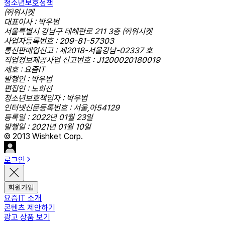
청소년보호정책
㈜위시켓
대표이사 : 박우범
서울특별시 강남구 테헤란로 211 3층 ㈜위시켓
사업자등록번호 : 209-81-57303
통신판매업신고 : 제2018-서울강남-02337 호
직업정보제공사업 신고번호 : J1200020180019
제호 : 요즘IT
발행인 : 박우범
편집인 : 노희선
청소년보호책임자 : 박우범
인터넷신문등록번호 : 서울,아54129
등록일 : 2022년 01월 23일
발행일 : 2021년 01월 10일
© 2013 Wishket Corp.
로그인
회원가입
요즘IT 소개
콘텐츠 제안하기
광고 상품 보기