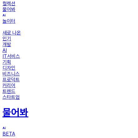
컬렉션
물어봐
놀이터
새로 나온
인기
개발
AI
IT서비스
기획
디자인
비즈니스
프로덕트
커리어
트렌드
스타트업
물어봐
BETA