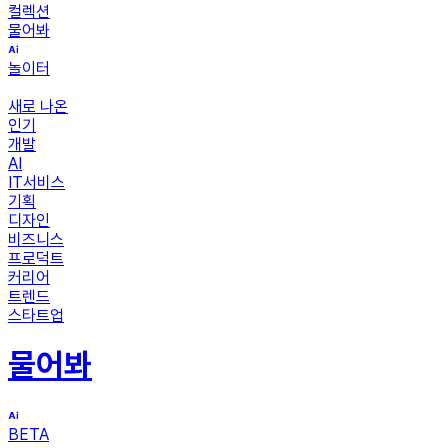
컬렉션
물어봐
놀이터
새로 나온
인기
개발
AI
IT서비스
기획
디자인
비즈니스
프로덕트
커리어
트렌드
스타트업
물어봐
BETA