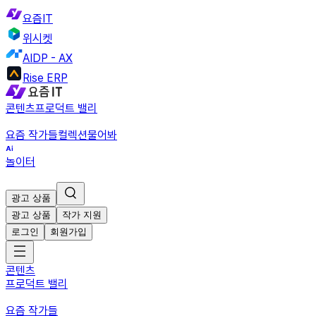
요즘IT
위시켓
AIDP - AX
Rise ERP
콘텐츠
프로덕트 밸리
요즘 작가들
컬렉션
물어봐
놀이터
광고 상품
광고 상품
작가 지원
로그인
회원가입
콘텐츠
프로덕트 밸리
요즘 작가들