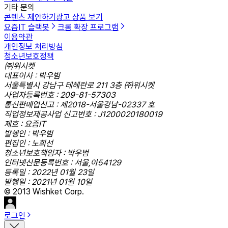
기타 문의
콘텐츠 제안하기
광고 상품 보기
요즘IT 슬랙봇
크롬 확장 프로그램
이용약관
개인정보 처리방침
청소년보호정책
㈜위시켓
대표이사 : 박우범
서울특별시 강남구 테헤란로 211 3층 ㈜위시켓
사업자등록번호 : 209-81-57303
통신판매업신고 : 제2018-서울강남-02337 호
직업정보제공사업 신고번호 : J1200020180019
제호 : 요즘IT
발행인 : 박우범
편집인 : 노희선
청소년보호책임자 : 박우범
인터넷신문등록번호 : 서울,아54129
등록일 : 2022년 01월 23일
발행일 : 2021년 01월 10일
© 2013 Wishket Corp.
로그인