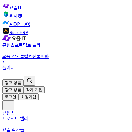
요즘IT
위시켓
AIDP - AX
Rise ERP
콘텐츠
프로덕트 밸리
요즘 작가들
컬렉션
물어봐
놀이터
광고 상품
광고 상품
작가 지원
로그인
회원가입
콘텐츠
프로덕트 밸리
요즘 작가들