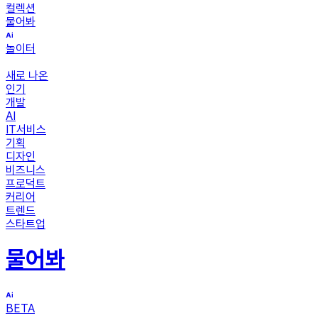
컬렉션
물어봐
놀이터
새로 나온
인기
개발
AI
IT서비스
기획
디자인
비즈니스
프로덕트
커리어
트렌드
스타트업
물어봐
BETA