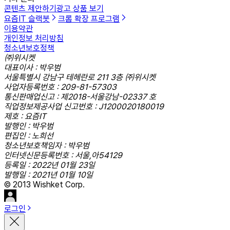
콘텐츠 제안하기
광고 상품 보기
요즘IT 슬랙봇
크롬 확장 프로그램
이용약관
개인정보 처리방침
청소년보호정책
㈜위시켓
대표이사 : 박우범
서울특별시 강남구 테헤란로 211 3층 ㈜위시켓
사업자등록번호 : 209-81-57303
통신판매업신고 : 제2018-서울강남-02337 호
직업정보제공사업 신고번호 : J1200020180019
제호 : 요즘IT
발행인 : 박우범
편집인 : 노희선
청소년보호책임자 : 박우범
인터넷신문등록번호 : 서울,아54129
등록일 : 2022년 01월 23일
발행일 : 2021년 01월 10일
© 2013 Wishket Corp.
로그인