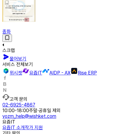
종화
스크랩
물어보기
서비스 전체보기
위시켓
요즘IT
AIDP - AX
Rise ERP
고객 문의
02-6925-4867
10:00-18:00
주말·공휴일 제외
yozm_help@wishket.com
요즘IT
요즘IT 소개
작가 지원
기타 문의