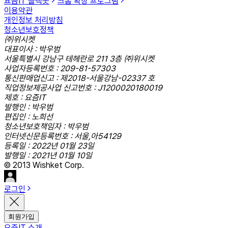
요즘IT 슬랙봇
크롬 확장 프로그램
이용약관
개인정보 처리방침
청소년보호정책
㈜위시켓
대표이사 : 박우범
서울특별시 강남구 테헤란로 211 3층 ㈜위시켓
사업자등록번호 : 209-81-57303
통신판매업신고 : 제2018-서울강남-02337 호
직업정보제공사업 신고번호 : J1200020180019
제호 : 요즘IT
발행인 : 박우범
편집인 : 노희선
청소년보호책임자 : 박우범
인터넷신문등록번호 : 서울,아54129
등록일 : 2022년 01월 23일
발행일 : 2021년 01월 10일
© 2013 Wishket Corp.
로그인
회원가입
요즘IT 소개