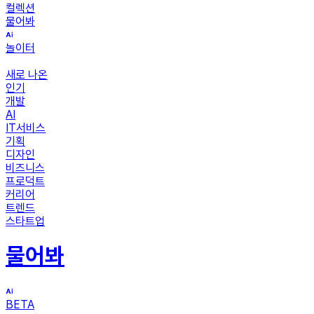
컬렉션
물어봐
놀이터
새로 나온
인기
개발
AI
IT서비스
기획
디자인
비즈니스
프로덕트
커리어
트렌드
스타트업
물어봐
BETA