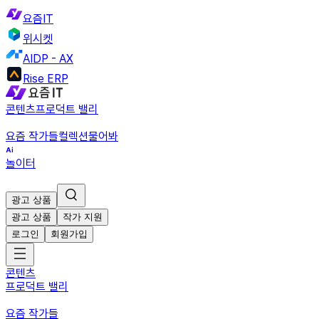
요즘IT
위시켓
AIDP - AX
Rise ERP
콘텐츠
프로덕트 밸리
요즘 작가들
컬렉션
물어봐
놀이터
광고 상품
광고 상품
작가 지원
로그인
회원가입
콘텐츠
프로덕트 밸리
요즘 작가들