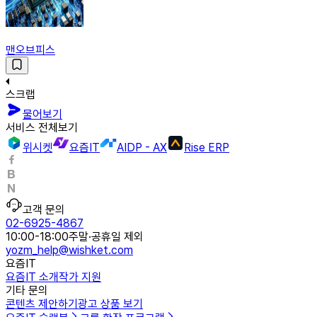
맨오브피스
스크랩
물어보기
서비스 전체보기
위시켓
요즘IT
AIDP - AX
Rise ERP
고객 문의
02-6925-4867
10:00-18:00
주말·공휴일 제외
yozm_help@wishket.com
요즘IT
요즘IT 소개
작가 지원
기타 문의
콘텐츠 제안하기
광고 상품 보기