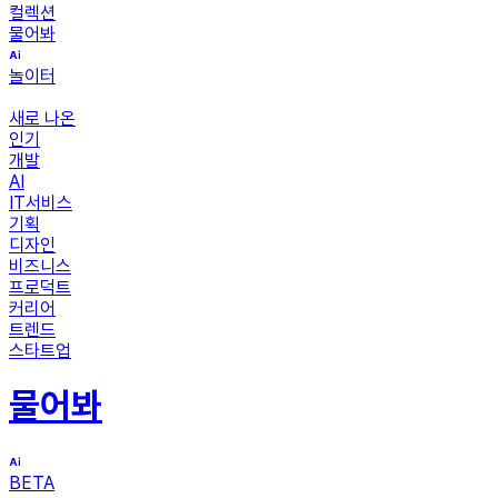
컬렉션
물어봐
놀이터
새로 나온
인기
개발
AI
IT서비스
기획
디자인
비즈니스
프로덕트
커리어
트렌드
스타트업
물어봐
BETA