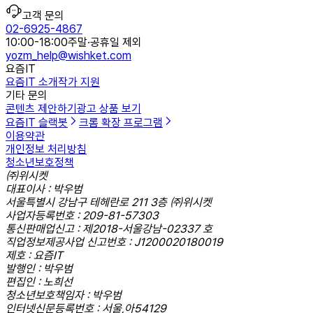
고객 문의
02-6925-4867
10:00-18:00
주말·공휴일 제외
yozm_help@wishket.com
요즘IT
요즘IT 소개
작가 지원
기타 문의
콘텐츠 제안하기
광고 상품 보기
요즘IT 슬랙봇
크롬 확장 프로그램
이용약관
개인정보 처리방침
청소년보호정책
㈜위시켓
대표이사 : 박우범
서울특별시 강남구 테헤란로 211 3층 ㈜위시켓
사업자등록번호 : 209-81-57303
통신판매업신고 : 제2018-서울강남-02337 호
직업정보제공사업 신고번호 : J1200020180019
제호 : 요즘IT
발행인 : 박우범
편집인 : 노희선
청소년보호책임자 : 박우범
인터넷신문등록번호 : 서울,아54129