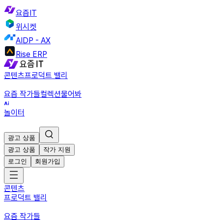
요즘IT
위시켓
AIDP - AX
Rise ERP
콘텐츠
프로덕트 밸리
요즘 작가들
컬렉션
물어봐
놀이터
광고 상품
광고 상품
작가 지원
로그인
회원가입
콘텐츠
프로덕트 밸리
요즘 작가들