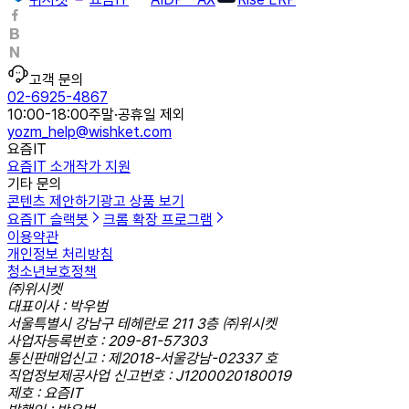
고객 문의
02-6925-4867
10:00-18:00
주말·공휴일 제외
yozm_help@wishket.com
요즘IT
요즘IT 소개
작가 지원
기타 문의
콘텐츠 제안하기
광고 상품 보기
요즘IT 슬랙봇
크롬 확장 프로그램
이용약관
개인정보 처리방침
청소년보호정책
㈜위시켓
대표이사 : 박우범
서울특별시 강남구 테헤란로 211 3층 ㈜위시켓
사업자등록번호 : 209-81-57303
통신판매업신고 : 제2018-서울강남-02337 호
직업정보제공사업 신고번호 : J1200020180019
제호 : 요즘IT