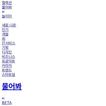
컬렉션
물어봐
놀이터
새로 나온
인기
개발
AI
IT서비스
기획
디자인
비즈니스
프로덕트
커리어
트렌드
스타트업
물어봐
BETA