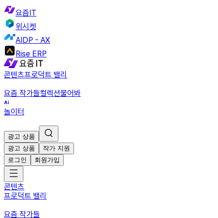
요즘IT
위시켓
AIDP - AX
Rise ERP
콘텐츠
프로덕트 밸리
요즘 작가들
컬렉션
물어봐
놀이터
광고 상품
광고 상품
작가 지원
로그인
회원가입
콘텐츠
프로덕트 밸리
요즘 작가들