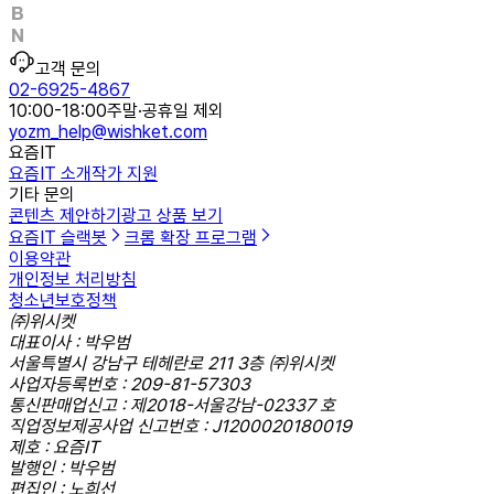
고객 문의
02-6925-4867
10:00-18:00
주말·공휴일 제외
yozm_help@wishket.com
요즘IT
요즘IT 소개
작가 지원
기타 문의
콘텐츠 제안하기
광고 상품 보기
요즘IT 슬랙봇
크롬 확장 프로그램
이용약관
개인정보 처리방침
청소년보호정책
㈜위시켓
대표이사 : 박우범
서울특별시 강남구 테헤란로 211 3층 ㈜위시켓
사업자등록번호 : 209-81-57303
통신판매업신고 : 제2018-서울강남-02337 호
직업정보제공사업 신고번호 : J1200020180019
제호 : 요즘IT
발행인 : 박우범
편집인 : 노희선