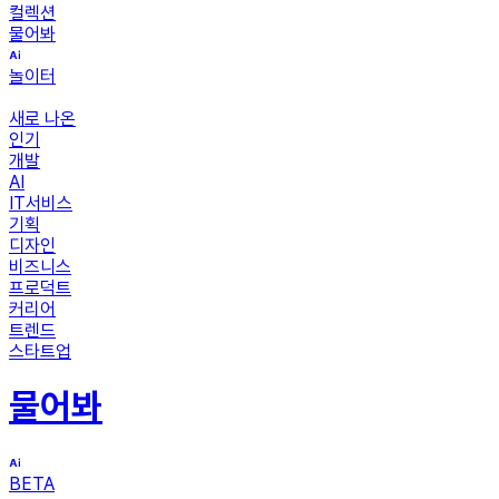
컬렉션
물어봐
놀이터
새로 나온
인기
개발
AI
IT서비스
기획
디자인
비즈니스
프로덕트
커리어
트렌드
스타트업
물어봐
BETA