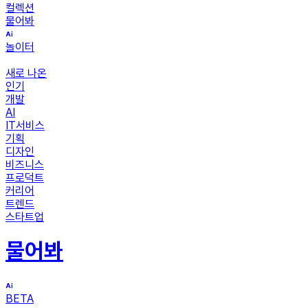
컬렉션
물어봐
놀이터
새로 나온
인기
개발
AI
IT서비스
기획
디자인
비즈니스
프로덕트
커리어
트렌드
스타트업
물어봐
BETA