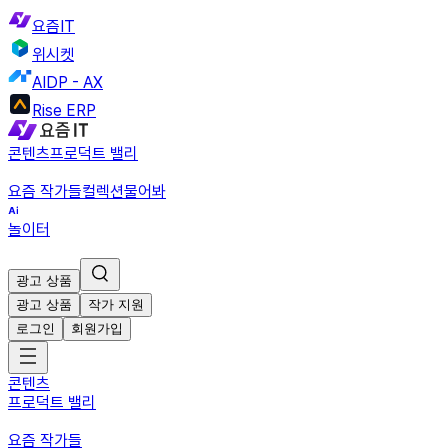
요즘IT
위시켓
AIDP - AX
Rise ERP
콘텐츠
프로덕트 밸리
요즘 작가들
컬렉션
물어봐
놀이터
광고 상품
광고 상품
작가 지원
로그인
회원가입
콘텐츠
프로덕트 밸리
요즘 작가들