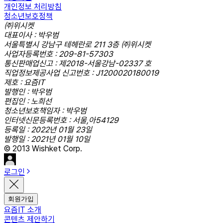
개인정보 처리방침
청소년보호정책
㈜위시켓
대표이사 : 박우범
서울특별시 강남구 테헤란로 211 3층 ㈜위시켓
사업자등록번호 : 209-81-57303
통신판매업신고 : 제2018-서울강남-02337 호
직업정보제공사업 신고번호 : J1200020180019
제호 : 요즘IT
발행인 : 박우범
편집인 : 노희선
청소년보호책임자 : 박우범
인터넷신문등록번호 : 서울,아54129
등록일 : 2022년 01월 23일
발행일 : 2021년 01월 10일
© 2013 Wishket Corp.
로그인
회원가입
요즘IT 소개
콘텐츠 제안하기