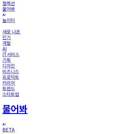
컬렉션
물어봐
놀이터
새로 나온
인기
개발
AI
IT서비스
기획
디자인
비즈니스
프로덕트
커리어
트렌드
스타트업
물어봐
BETA