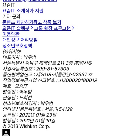
요즘IT
요즘IT 소개
작가 지원
기타 문의
콘텐츠 제안하기
광고 상품 보기
요즘IT 슬랙봇
크롬 확장 프로그램
이용약관
개인정보 처리방침
청소년보호정책
㈜위시켓
대표이사 : 박우범
서울특별시 강남구 테헤란로 211 3층 ㈜위시켓
사업자등록번호 : 209-81-57303
통신판매업신고 : 제2018-서울강남-02337 호
직업정보제공사업 신고번호 : J1200020180019
제호 : 요즘IT
발행인 : 박우범
편집인 : 노희선
청소년보호책임자 : 박우범
인터넷신문등록번호 : 서울,아54129
등록일 : 2022년 01월 23일
발행일 : 2021년 01월 10일
© 2013 Wishket Corp.