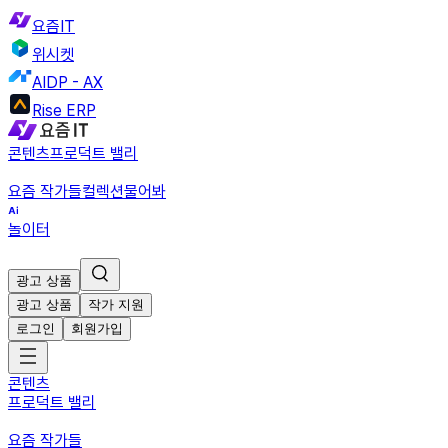
요즘IT
위시켓
AIDP - AX
Rise ERP
콘텐츠
프로덕트 밸리
요즘 작가들
컬렉션
물어봐
놀이터
광고 상품
광고 상품
작가 지원
로그인
회원가입
콘텐츠
프로덕트 밸리
요즘 작가들