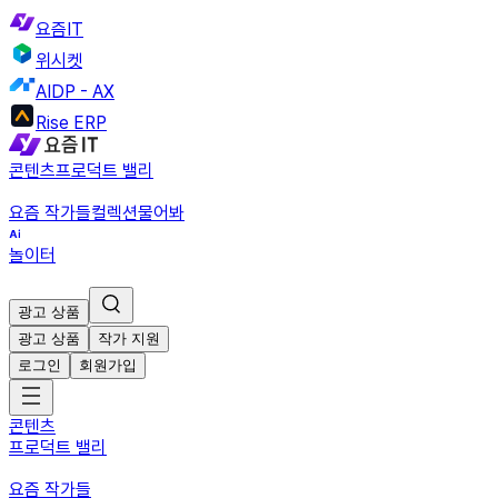
요즘IT
위시켓
AIDP - AX
Rise ERP
콘텐츠
프로덕트 밸리
요즘 작가들
컬렉션
물어봐
놀이터
광고 상품
광고 상품
작가 지원
로그인
회원가입
콘텐츠
프로덕트 밸리
요즘 작가들