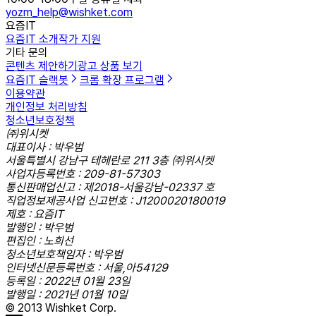
yozm_help@wishket.com
요즘IT
요즘IT 소개
작가 지원
기타 문의
콘텐츠 제안하기
광고 상품 보기
요즘IT 슬랙봇
크롬 확장 프로그램
이용약관
개인정보 처리방침
청소년보호정책
㈜위시켓
대표이사 : 박우범
서울특별시 강남구 테헤란로 211 3층 ㈜위시켓
사업자등록번호 : 209-81-57303
통신판매업신고 : 제2018-서울강남-02337 호
직업정보제공사업 신고번호 : J1200020180019
제호 : 요즘IT
발행인 : 박우범
편집인 : 노희선
청소년보호책임자 : 박우범
인터넷신문등록번호 : 서울,아54129
등록일 : 2022년 01월 23일
발행일 : 2021년 01월 10일
© 2013 Wishket Corp.