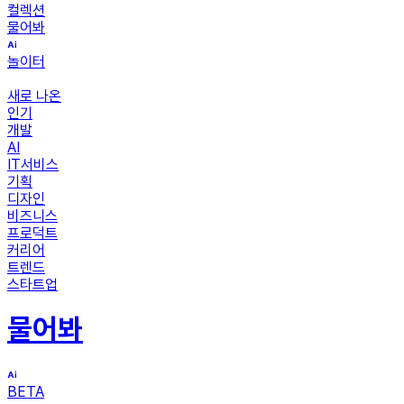
컬렉션
물어봐
놀이터
새로 나온
인기
개발
AI
IT서비스
기획
디자인
비즈니스
프로덕트
커리어
트렌드
스타트업
물어봐
BETA