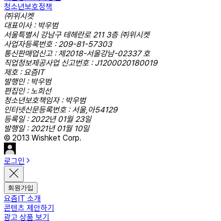
청소년보호정책
㈜위시켓
대표이사 : 박우범
서울특별시 강남구 테헤란로 211 3층 ㈜위시켓
사업자등록번호 : 209-81-57303
통신판매업신고 : 제2018-서울강남-02337 호
직업정보제공사업 신고번호 : J1200020180019
제호 : 요즘IT
발행인 : 박우범
편집인 : 노희선
청소년보호책임자 : 박우범
인터넷신문등록번호 : 서울,아54129
등록일 : 2022년 01월 23일
발행일 : 2021년 01월 10일
© 2013 Wishket Corp.
로그인
회원가입
요즘IT 소개
콘텐츠 제안하기
광고 상품 보기