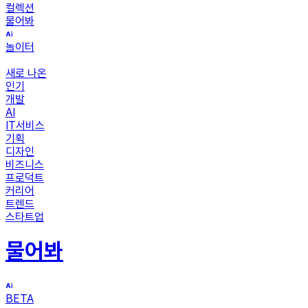
컬렉션
물어봐
놀이터
새로 나온
인기
개발
AI
IT서비스
기획
디자인
비즈니스
프로덕트
커리어
트렌드
스타트업
물어봐
BETA