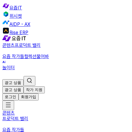
요즘IT
위시켓
AIDP - AX
Rise ERP
콘텐츠
프로덕트 밸리
요즘 작가들
컬렉션
물어봐
놀이터
광고 상품
광고 상품
작가 지원
로그인
회원가입
콘텐츠
프로덕트 밸리
요즘 작가들