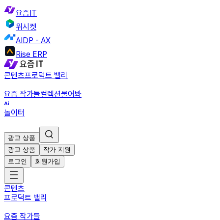
요즘IT
위시켓
AIDP - AX
Rise ERP
콘텐츠
프로덕트 밸리
요즘 작가들
컬렉션
물어봐
놀이터
광고 상품
광고 상품
작가 지원
로그인
회원가입
콘텐츠
프로덕트 밸리
요즘 작가들