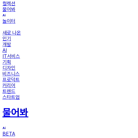
컬렉션
물어봐
놀이터
새로 나온
인기
개발
AI
IT서비스
기획
디자인
비즈니스
프로덕트
커리어
트렌드
스타트업
물어봐
BETA