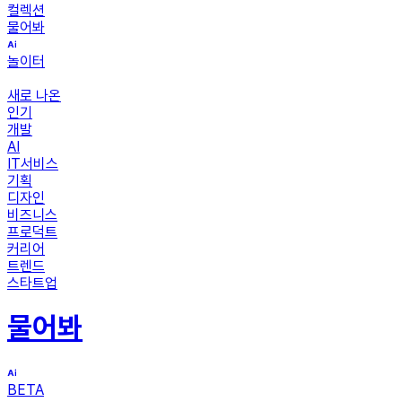
컬렉션
물어봐
놀이터
새로 나온
인기
개발
AI
IT서비스
기획
디자인
비즈니스
프로덕트
커리어
트렌드
스타트업
물어봐
BETA