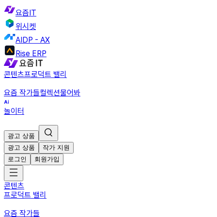
요즘IT
위시켓
AIDP - AX
Rise ERP
콘텐츠
프로덕트 밸리
요즘 작가들
컬렉션
물어봐
놀이터
광고 상품
광고 상품
작가 지원
로그인
회원가입
콘텐츠
프로덕트 밸리
요즘 작가들