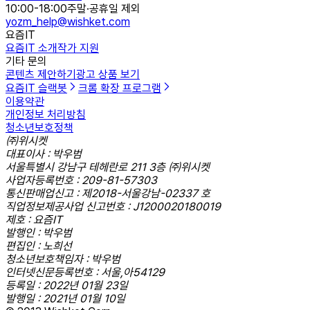
10:00-18:00
주말·공휴일 제외
yozm_help@wishket.com
요즘IT
요즘IT 소개
작가 지원
기타 문의
콘텐츠 제안하기
광고 상품 보기
요즘IT 슬랙봇
크롬 확장 프로그램
이용약관
개인정보 처리방침
청소년보호정책
㈜위시켓
대표이사 : 박우범
서울특별시 강남구 테헤란로 211 3층 ㈜위시켓
사업자등록번호 : 209-81-57303
통신판매업신고 : 제2018-서울강남-02337 호
직업정보제공사업 신고번호 : J1200020180019
제호 : 요즘IT
발행인 : 박우범
편집인 : 노희선
청소년보호책임자 : 박우범
인터넷신문등록번호 : 서울,아54129
등록일 : 2022년 01월 23일
발행일 : 2021년 01월 10일