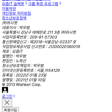
요즘IT 슬랙봇
크롬 확장 프로그램
이용약관
개인정보 처리방침
청소년보호정책
㈜위시켓
대표이사 : 박우범
서울특별시 강남구 테헤란로 211 3층 ㈜위시켓
사업자등록번호 : 209-81-57303
통신판매업신고 : 제2018-서울강남-02337 호
직업정보제공사업 신고번호 : J1200020180019
제호 : 요즘IT
발행인 : 박우범
편집인 : 노희선
청소년보호책임자 : 박우범
인터넷신문등록번호 : 서울,아54129
등록일 : 2022년 01월 23일
발행일 : 2021년 01월 10일
© 2013 Wishket Corp.
로그인
회원가입