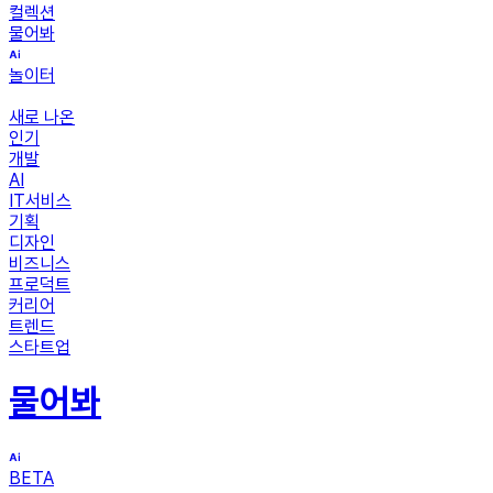
컬렉션
물어봐
놀이터
새로 나온
인기
개발
AI
IT서비스
기획
디자인
비즈니스
프로덕트
커리어
트렌드
스타트업
물어봐
BETA