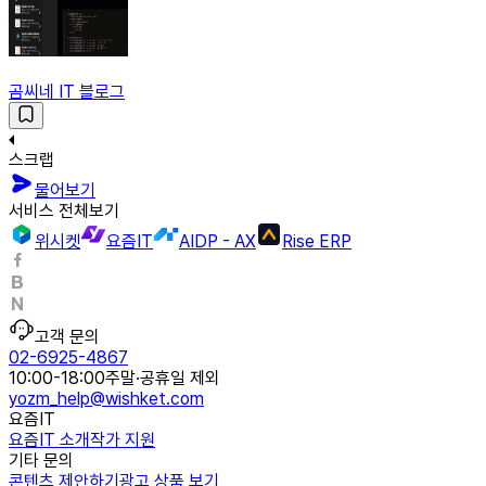
곰씨네 IT 블로그
스크랩
물어보기
서비스 전체보기
위시켓
요즘IT
AIDP - AX
Rise ERP
고객 문의
02-6925-4867
10:00-18:00
주말·공휴일 제외
yozm_help@wishket.com
요즘IT
요즘IT 소개
작가 지원
기타 문의
콘텐츠 제안하기
광고 상품 보기