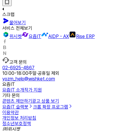
스크랩
물어보기
서비스 전체보기
위시켓
요즘IT
AIDP - AX
Rise ERP
고객 문의
02-6925-4867
10:00-18:00
주말·공휴일 제외
yozm_help@wishket.com
요즘IT
요즘IT 소개
작가 지원
기타 문의
콘텐츠 제안하기
광고 상품 보기
요즘IT 슬랙봇
크롬 확장 프로그램
이용약관
개인정보 처리방침
청소년보호정책
㈜위시켓