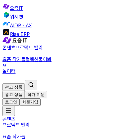
요즘IT
위시켓
AIDP - AX
Rise ERP
콘텐츠
프로덕트 밸리
요즘 작가들
컬렉션
물어봐
놀이터
광고 상품
광고 상품
작가 지원
로그인
회원가입
콘텐츠
프로덕트 밸리
요즘 작가들