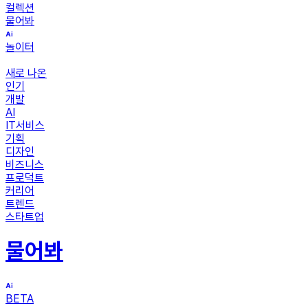
컬렉션
물어봐
놀이터
새로 나온
인기
개발
AI
IT서비스
기획
디자인
비즈니스
프로덕트
커리어
트렌드
스타트업
물어봐
BETA