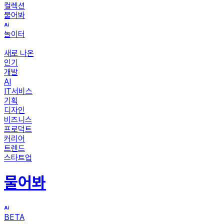
컬렉션
물어봐
놀이터
새로 나온
인기
개발
AI
IT서비스
기획
디자인
비즈니스
프로덕트
커리어
트렌드
스타트업
물어봐
BETA