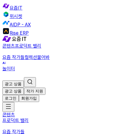
요즘IT
위시켓
AIDP - AX
Rise ERP
콘텐츠
프로덕트 밸리
요즘 작가들
컬렉션
물어봐
놀이터
광고 상품
광고 상품
작가 지원
로그인
회원가입
콘텐츠
프로덕트 밸리
요즘 작가들