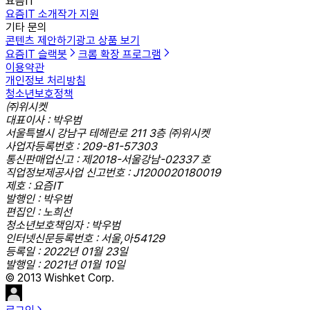
요즘IT
요즘IT 소개
작가 지원
기타 문의
콘텐츠 제안하기
광고 상품 보기
요즘IT 슬랙봇
크롬 확장 프로그램
이용약관
개인정보 처리방침
청소년보호정책
㈜위시켓
대표이사 : 박우범
서울특별시 강남구 테헤란로 211 3층 ㈜위시켓
사업자등록번호 : 209-81-57303
통신판매업신고 : 제2018-서울강남-02337 호
직업정보제공사업 신고번호 : J1200020180019
제호 : 요즘IT
발행인 : 박우범
편집인 : 노희선
청소년보호책임자 : 박우범
인터넷신문등록번호 : 서울,아54129
등록일 : 2022년 01월 23일
발행일 : 2021년 01월 10일
© 2013 Wishket Corp.