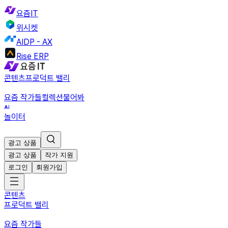
요즘IT
위시켓
AIDP - AX
Rise ERP
콘텐츠
프로덕트 밸리
요즘 작가들
컬렉션
물어봐
놀이터
광고 상품
광고 상품
작가 지원
로그인
회원가입
콘텐츠
프로덕트 밸리
요즘 작가들