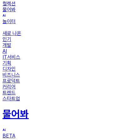
컬렉션
물어봐
놀이터
새로 나온
인기
개발
AI
IT서비스
기획
디자인
비즈니스
프로덕트
커리어
트렌드
스타트업
물어봐
BETA