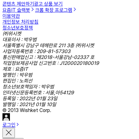
콘텐츠 제안하기
광고 상품 보기
요즘IT 슬랙봇
크롬 확장 프로그램
이용약관
개인정보 처리방침
청소년보호정책
㈜위시켓
대표이사 : 박우범
서울특별시 강남구 테헤란로 211 3층 ㈜위시켓
사업자등록번호 : 209-81-57303
통신판매업신고 : 제2018-서울강남-02337 호
직업정보제공사업 신고번호 : J1200020180019
제호 : 요즘IT
발행인 : 박우범
편집인 : 노희선
청소년보호책임자 : 박우범
인터넷신문등록번호 : 서울,아54129
등록일 : 2022년 01월 23일
발행일 : 2021년 01월 10일
© 2013 Wishket Corp.
로그인