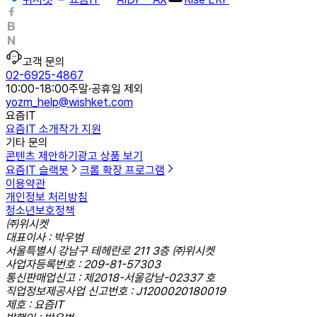
고객 문의
02-6925-4867
10:00-18:00
주말·공휴일 제외
yozm_help@wishket.com
요즘IT
요즘IT 소개
작가 지원
기타 문의
콘텐츠 제안하기
광고 상품 보기
요즘IT 슬랙봇
크롬 확장 프로그램
이용약관
개인정보 처리방침
청소년보호정책
㈜위시켓
대표이사 : 박우범
서울특별시 강남구 테헤란로 211 3층 ㈜위시켓
사업자등록번호 : 209-81-57303
통신판매업신고 : 제2018-서울강남-02337 호
직업정보제공사업 신고번호 : J1200020180019
제호 : 요즘IT