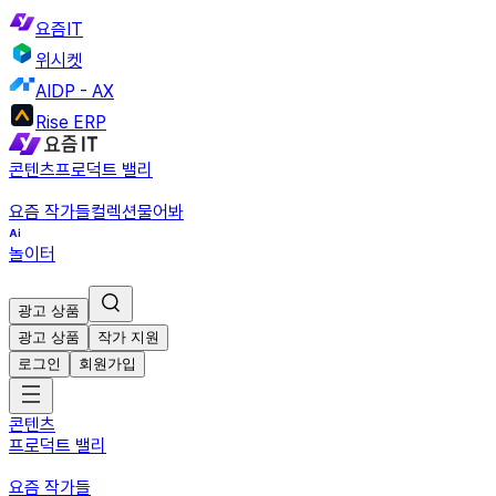
요즘IT
위시켓
AIDP - AX
Rise ERP
콘텐츠
프로덕트 밸리
요즘 작가들
컬렉션
물어봐
놀이터
광고 상품
광고 상품
작가 지원
로그인
회원가입
콘텐츠
프로덕트 밸리
요즘 작가들