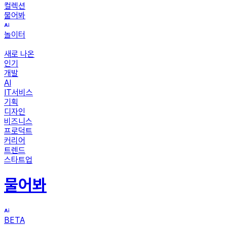
컬렉션
물어봐
놀이터
새로 나온
인기
개발
AI
IT서비스
기획
디자인
비즈니스
프로덕트
커리어
트렌드
스타트업
물어봐
BETA