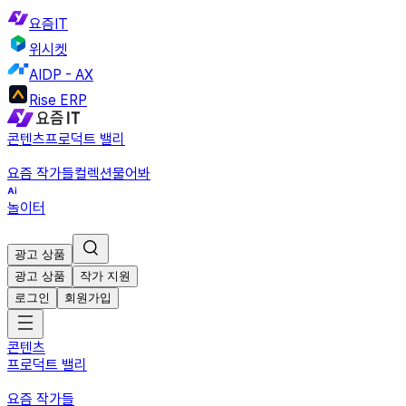
요즘IT
위시켓
AIDP - AX
Rise ERP
콘텐츠
프로덕트 밸리
요즘 작가들
컬렉션
물어봐
놀이터
광고 상품
광고 상품
작가 지원
로그인
회원가입
콘텐츠
프로덕트 밸리
요즘 작가들