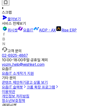
스크랩
물어보기
서비스 전체보기
위시켓
요즘IT
AIDP - AX
Rise ERP
고객 문의
02-6925-4867
10:00-18:00
주말·공휴일 제외
yozm_help@wishket.com
요즘IT
요즘IT 소개
작가 지원
기타 문의
콘텐츠 제안하기
광고 상품 보기
요즘IT 슬랙봇
크롬 확장 프로그램
이용약관
개인정보 처리방침
청소년보호정책
㈜위시켓