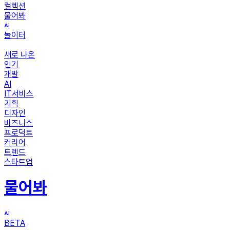
컬렉션
물어봐
놀이터
새로 나온
인기
개발
AI
IT서비스
기획
디자인
비즈니스
프로덕트
커리어
트렌드
스타트업
물어봐
BETA