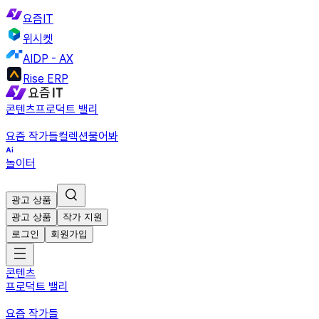
요즘IT
위시켓
AIDP - AX
Rise ERP
콘텐츠
프로덕트 밸리
요즘 작가들
컬렉션
물어봐
놀이터
광고 상품
광고 상품
작가 지원
로그인
회원가입
콘텐츠
프로덕트 밸리
요즘 작가들