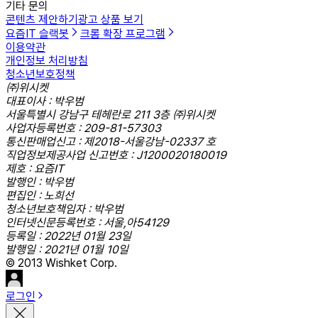
기타 문의
콘텐츠 제안하기
광고 상품 보기
요즘IT 슬랙봇
크롬 확장 프로그램
이용약관
개인정보 처리방침
청소년보호정책
㈜위시켓
대표이사 : 박우범
서울특별시 강남구 테헤란로 211 3층 ㈜위시켓
사업자등록번호 : 209-81-57303
통신판매업신고 : 제2018-서울강남-02337 호
직업정보제공사업 신고번호 : J1200020180019
제호 : 요즘IT
발행인 : 박우범
편집인 : 노희선
청소년보호책임자 : 박우범
인터넷신문등록번호 : 서울,아54129
등록일 : 2022년 01월 23일
발행일 : 2021년 01월 10일
© 2013 Wishket Corp.
로그인