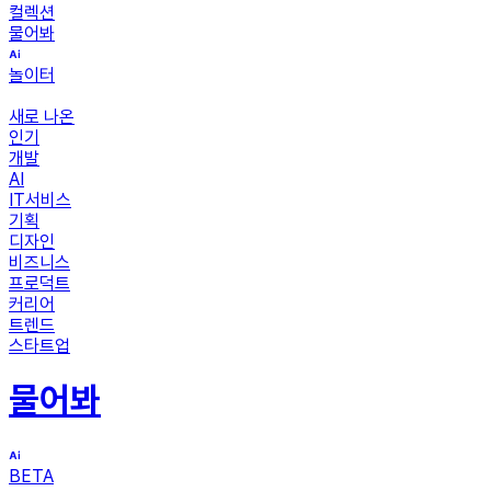
컬렉션
물어봐
놀이터
새로 나온
인기
개발
AI
IT서비스
기획
디자인
비즈니스
프로덕트
커리어
트렌드
스타트업
물어봐
BETA