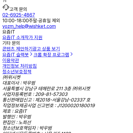
고객 문의
02-6925-4867
10:00-18:00
주말·공휴일 제외
yozm_help@wishket.com
요즘IT
요즘IT 소개
작가 지원
기타 문의
콘텐츠 제안하기
광고 상품 보기
요즘IT 슬랙봇
크롬 확장 프로그램
이용약관
개인정보 처리방침
청소년보호정책
㈜위시켓
대표이사 : 박우범
서울특별시 강남구 테헤란로 211 3층 ㈜위시켓
사업자등록번호 : 209-81-57303
통신판매업신고 : 제2018-서울강남-02337 호
직업정보제공사업 신고번호 : J1200020180019
제호 : 요즘IT
발행인 : 박우범
편집인 : 노희선
청소년보호책임자 : 박우범