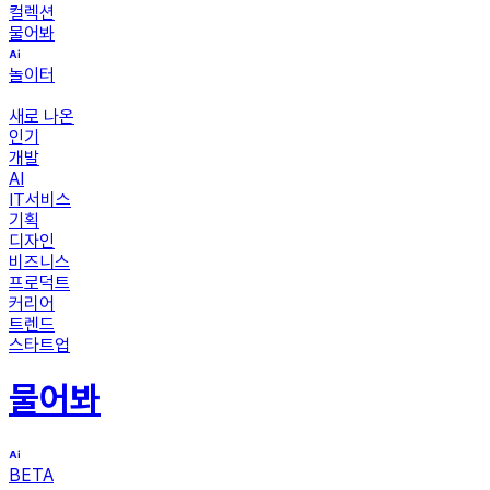
컬렉션
물어봐
놀이터
새로 나온
인기
개발
AI
IT서비스
기획
디자인
비즈니스
프로덕트
커리어
트렌드
스타트업
물어봐
BETA