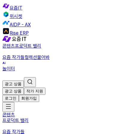
요즘IT
위시켓
AIDP - AX
Rise ERP
콘텐츠
프로덕트 밸리
요즘 작가들
컬렉션
물어봐
놀이터
광고 상품
광고 상품
작가 지원
로그인
회원가입
콘텐츠
프로덕트 밸리
요즘 작가들