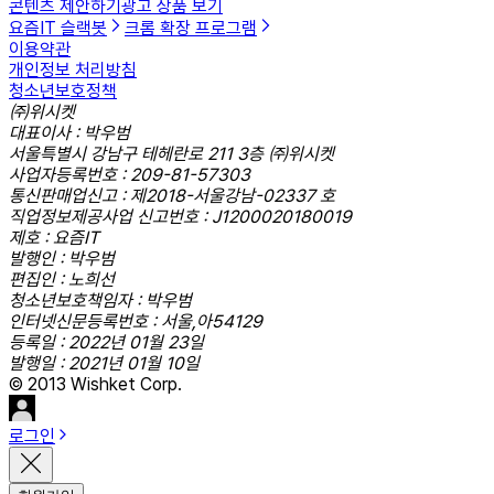
콘텐츠 제안하기
광고 상품 보기
요즘IT 슬랙봇
크롬 확장 프로그램
이용약관
개인정보 처리방침
청소년보호정책
㈜위시켓
대표이사 : 박우범
서울특별시 강남구 테헤란로 211 3층 ㈜위시켓
사업자등록번호 : 209-81-57303
통신판매업신고 : 제2018-서울강남-02337 호
직업정보제공사업 신고번호 : J1200020180019
제호 : 요즘IT
발행인 : 박우범
편집인 : 노희선
청소년보호책임자 : 박우범
인터넷신문등록번호 : 서울,아54129
등록일 : 2022년 01월 23일
발행일 : 2021년 01월 10일
© 2013 Wishket Corp.
로그인