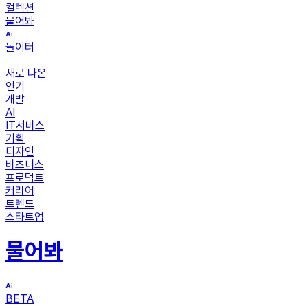
컬렉션
물어봐
놀이터
새로 나온
인기
개발
AI
IT서비스
기획
디자인
비즈니스
프로덕트
커리어
트렌드
스타트업
물어봐
BETA