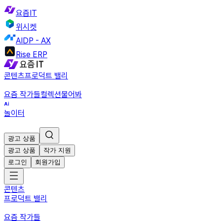
요즘IT
위시켓
AIDP - AX
Rise ERP
콘텐츠
프로덕트 밸리
요즘 작가들
컬렉션
물어봐
놀이터
광고 상품
광고 상품
작가 지원
로그인
회원가입
콘텐츠
프로덕트 밸리
요즘 작가들