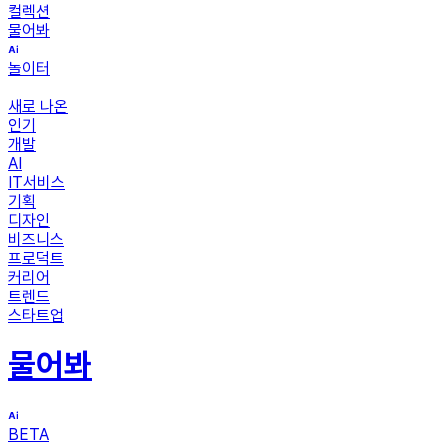
컬렉션
물어봐
놀이터
새로 나온
인기
개발
AI
IT서비스
기획
디자인
비즈니스
프로덕트
커리어
트렌드
스타트업
물어봐
BETA