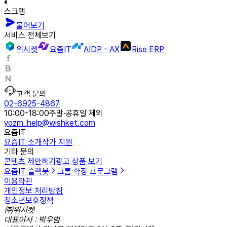
스크랩
물어보기
서비스 전체보기
위시켓
요즘IT
AIDP - AX
Rise ERP
고객 문의
02-6925-4867
10:00-18:00
주말·공휴일 제외
yozm_help@wishket.com
요즘IT
요즘IT 소개
작가 지원
기타 문의
콘텐츠 제안하기
광고 상품 보기
요즘IT 슬랙봇
크롬 확장 프로그램
이용약관
개인정보 처리방침
청소년보호정책
㈜위시켓
대표이사 : 박우범