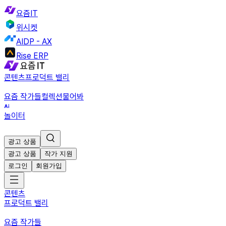
요즘IT
위시켓
AIDP - AX
Rise ERP
콘텐츠
프로덕트 밸리
요즘 작가들
컬렉션
물어봐
놀이터
광고 상품
광고 상품
작가 지원
로그인
회원가입
콘텐츠
프로덕트 밸리
요즘 작가들