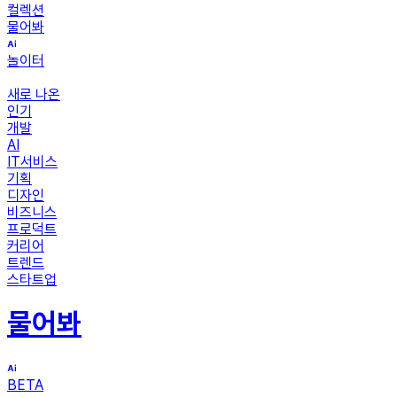
컬렉션
물어봐
놀이터
새로 나온
인기
개발
AI
IT서비스
기획
디자인
비즈니스
프로덕트
커리어
트렌드
스타트업
물어봐
BETA