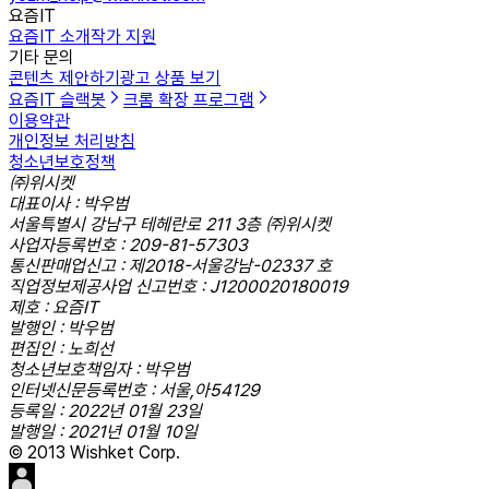
요즘IT
요즘IT 소개
작가 지원
기타 문의
콘텐츠 제안하기
광고 상품 보기
요즘IT 슬랙봇
크롬 확장 프로그램
이용약관
개인정보 처리방침
청소년보호정책
㈜위시켓
대표이사 : 박우범
서울특별시 강남구 테헤란로 211 3층 ㈜위시켓
사업자등록번호 : 209-81-57303
통신판매업신고 : 제2018-서울강남-02337 호
직업정보제공사업 신고번호 : J1200020180019
제호 : 요즘IT
발행인 : 박우범
편집인 : 노희선
청소년보호책임자 : 박우범
인터넷신문등록번호 : 서울,아54129
등록일 : 2022년 01월 23일
발행일 : 2021년 01월 10일
© 2013 Wishket Corp.