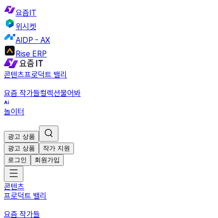
요즘IT
위시켓
AIDP - AX
Rise ERP
콘텐츠
프로덕트 밸리
요즘 작가들
컬렉션
물어봐
놀이터
광고 상품
광고 상품
작가 지원
로그인
회원가입
콘텐츠
프로덕트 밸리
요즘 작가들