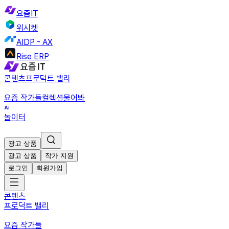
요즘IT
위시켓
AIDP - AX
Rise ERP
콘텐츠
프로덕트 밸리
요즘 작가들
컬렉션
물어봐
놀이터
광고 상품
광고 상품
작가 지원
로그인
회원가입
콘텐츠
프로덕트 밸리
요즘 작가들