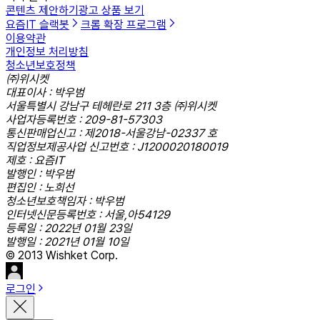
콘텐츠 제안하기
광고 상품 보기
요즘IT 슬랙봇
크롬 확장 프로그램
이용약관
개인정보 처리방침
청소년보호정책
㈜위시켓
대표이사 : 박우범
서울특별시 강남구 테헤란로 211 3층 ㈜위시켓
사업자등록번호 : 209-81-57303
통신판매업신고 : 제2018-서울강남-02337 호
직업정보제공사업 신고번호 : J1200020180019
제호 : 요즘IT
발행인 : 박우범
편집인 : 노희선
청소년보호책임자 : 박우범
인터넷신문등록번호 : 서울,아54129
등록일 : 2022년 01월 23일
발행일 : 2021년 01월 10일
© 2013 Wishket Corp.
로그인