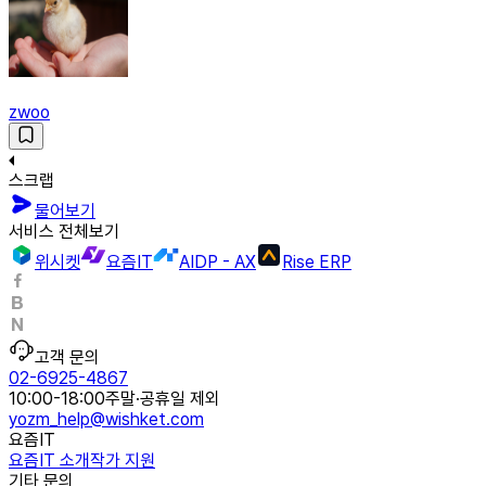
zwoo
스크랩
물어보기
서비스 전체보기
위시켓
요즘IT
AIDP - AX
Rise ERP
고객 문의
02-6925-4867
10:00-18:00
주말·공휴일 제외
yozm_help@wishket.com
요즘IT
요즘IT 소개
작가 지원
기타 문의