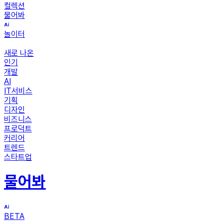
컬렉션
물어봐
놀이터
새로 나온
인기
개발
AI
IT서비스
기획
디자인
비즈니스
프로덕트
커리어
트렌드
스타트업
물어봐
BETA