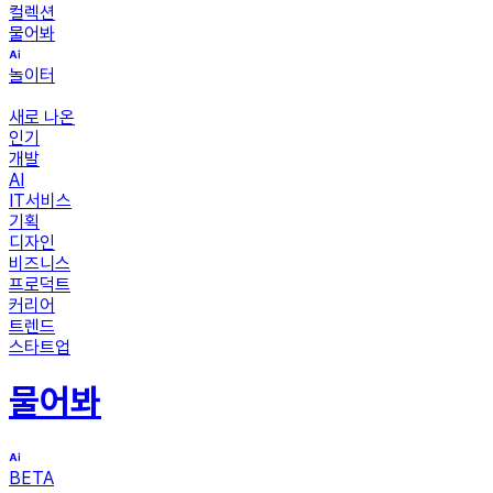
컬렉션
물어봐
놀이터
새로 나온
인기
개발
AI
IT서비스
기획
디자인
비즈니스
프로덕트
커리어
트렌드
스타트업
물어봐
BETA