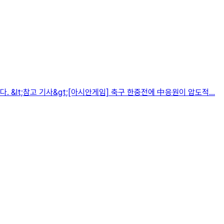
 &lt;참고 기사&gt;[아시안게임] 축구 한중전에 中응원이 압도적…