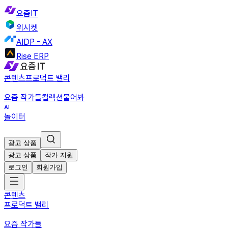
요즘IT
위시켓
AIDP - AX
Rise ERP
콘텐츠
프로덕트 밸리
요즘 작가들
컬렉션
물어봐
놀이터
광고 상품
광고 상품
작가 지원
로그인
회원가입
콘텐츠
프로덕트 밸리
요즘 작가들