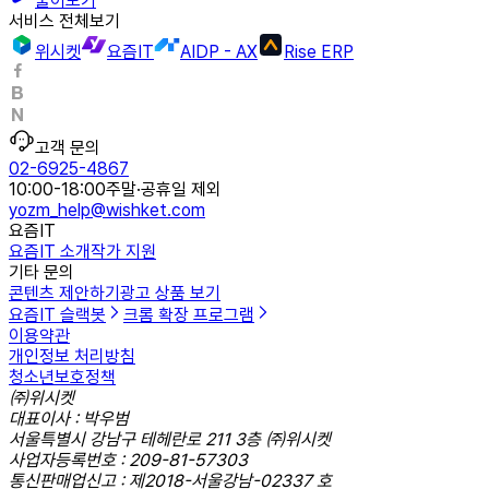
물어보기
서비스 전체보기
위시켓
요즘IT
AIDP - AX
Rise ERP
고객 문의
02-6925-4867
10:00-18:00
주말·공휴일 제외
yozm_help@wishket.com
요즘IT
요즘IT 소개
작가 지원
기타 문의
콘텐츠 제안하기
광고 상품 보기
요즘IT 슬랙봇
크롬 확장 프로그램
이용약관
개인정보 처리방침
청소년보호정책
㈜위시켓
대표이사 : 박우범
서울특별시 강남구 테헤란로 211 3층 ㈜위시켓
사업자등록번호 : 209-81-57303
통신판매업신고 : 제2018-서울강남-02337 호