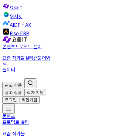
요즘IT
위시켓
AIDP - AX
Rise ERP
콘텐츠
프로덕트 밸리
요즘 작가들
컬렉션
물어봐
놀이터
광고 상품
광고 상품
작가 지원
로그인
회원가입
콘텐츠
프로덕트 밸리
요즘 작가들