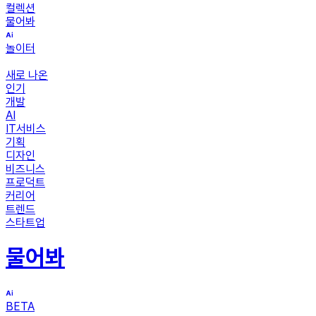
컬렉션
물어봐
놀이터
새로 나온
인기
개발
AI
IT서비스
기획
디자인
비즈니스
프로덕트
커리어
트렌드
스타트업
물어봐
BETA