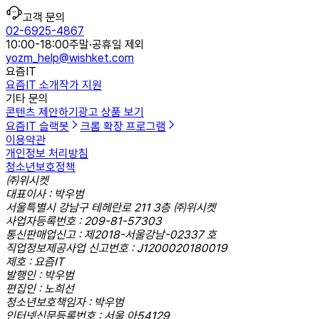
고객 문의
02-6925-4867
10:00-18:00
주말·공휴일 제외
yozm_help@wishket.com
요즘IT
요즘IT 소개
작가 지원
기타 문의
콘텐츠 제안하기
광고 상품 보기
요즘IT 슬랙봇
크롬 확장 프로그램
이용약관
개인정보 처리방침
청소년보호정책
㈜위시켓
대표이사 : 박우범
서울특별시 강남구 테헤란로 211 3층 ㈜위시켓
사업자등록번호 : 209-81-57303
통신판매업신고 : 제2018-서울강남-02337 호
직업정보제공사업 신고번호 : J1200020180019
제호 : 요즘IT
발행인 : 박우범
편집인 : 노희선
청소년보호책임자 : 박우범
인터넷신문등록번호 : 서울,아54129