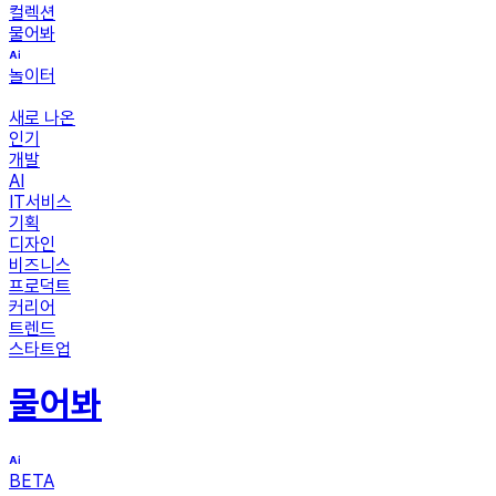
컬렉션
물어봐
놀이터
새로 나온
인기
개발
AI
IT서비스
기획
디자인
비즈니스
프로덕트
커리어
트렌드
스타트업
물어봐
BETA