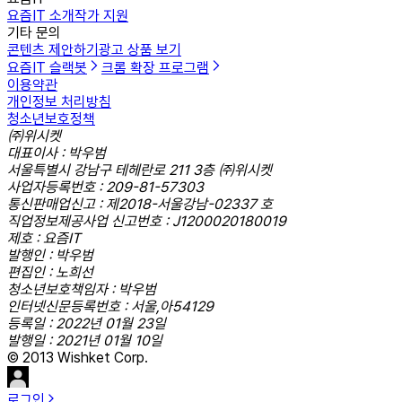
요즘IT 소개
작가 지원
기타 문의
콘텐츠 제안하기
광고 상품 보기
요즘IT 슬랙봇
크롬 확장 프로그램
이용약관
개인정보 처리방침
청소년보호정책
㈜위시켓
대표이사 : 박우범
서울특별시 강남구 테헤란로 211 3층 ㈜위시켓
사업자등록번호 : 209-81-57303
통신판매업신고 : 제2018-서울강남-02337 호
직업정보제공사업 신고번호 : J1200020180019
제호 : 요즘IT
발행인 : 박우범
편집인 : 노희선
청소년보호책임자 : 박우범
인터넷신문등록번호 : 서울,아54129
등록일 : 2022년 01월 23일
발행일 : 2021년 01월 10일
© 2013 Wishket Corp.
로그인