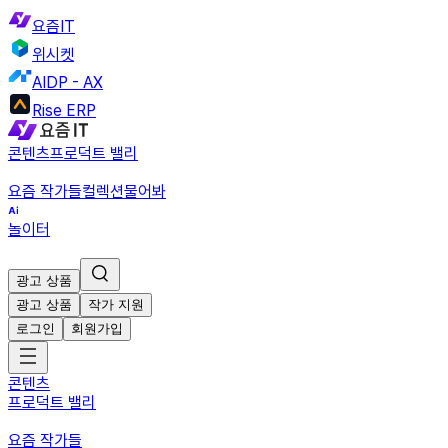
요즘IT
위시켓
AIDP - AX
Rise ERP
콘텐츠
프로덕트 밸리
요즘 작가들
컬렉션
물어봐
놀이터
광고 상품
광고 상품
작가 지원
로그인
회원가입
콘텐츠
프로덕트 밸리
요즘 작가들