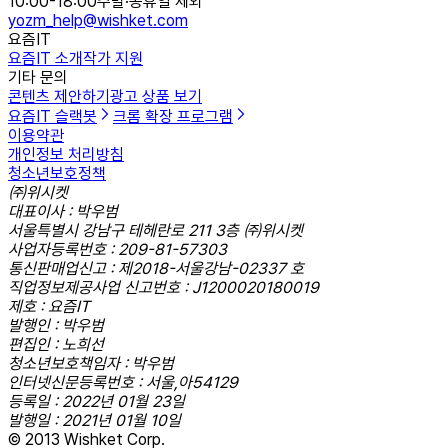
10:00-18:00
주말·공휴일 제외
yozm_help@wishket.com
요즘IT
요즘IT 소개
작가 지원
기타 문의
콘텐츠 제안하기
광고 상품 보기
요즘IT 슬랙봇
크롬 확장 프로그램
이용약관
개인정보 처리방침
청소년보호정책
㈜위시켓
대표이사 : 박우범
서울특별시 강남구 테헤란로 211 3층 ㈜위시켓
사업자등록번호 : 209-81-57303
통신판매업신고 : 제2018-서울강남-02337 호
직업정보제공사업 신고번호 : J1200020180019
제호 : 요즘IT
발행인 : 박우범
편집인 : 노희선
청소년보호책임자 : 박우범
인터넷신문등록번호 : 서울,아54129
등록일 : 2022년 01월 23일
발행일 : 2021년 01월 10일
© 2013 Wishket Corp.