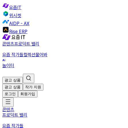
요즘IT
위시켓
AIDP - AX
Rise ERP
콘텐츠
프로덕트 밸리
요즘 작가들
컬렉션
물어봐
놀이터
광고 상품
광고 상품
작가 지원
로그인
회원가입
콘텐츠
프로덕트 밸리
요즘 작가들