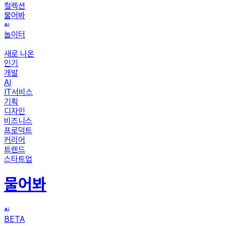
컬렉션
물어봐
놀이터
새로 나온
인기
개발
AI
IT서비스
기획
디자인
비즈니스
프로덕트
커리어
트렌드
스타트업
물어봐
BETA