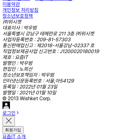
이용약관
개인정보 처리방침
청소년보호정책
㈜위시켓
대표이사 : 박우범
서울특별시 강남구 테헤란로 211 3층 ㈜위시켓
사업자등록번호 : 209-81-57303
통신판매업신고 : 제2018-서울강남-02337 호
직업정보제공사업 신고번호 : J1200020180019
제호 : 요즘IT
발행인 : 박우범
편집인 : 노희선
청소년보호책임자 : 박우범
인터넷신문등록번호 : 서울,아54129
등록일 : 2022년 01월 23일
발행일 : 2021년 01월 10일
© 2013 Wishket Corp.
로그인
회원가입
요즘IT 소개