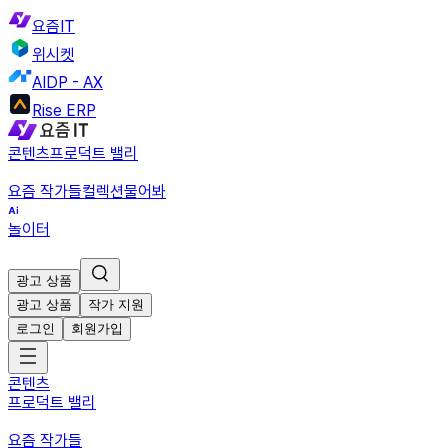
요즘IT
위시켓
AIDP - AX
Rise ERP
콘텐츠
프로덕트 밸리
요즘 작가들
컬렉션
물어봐
놀이터
광고 상품
광고 상품
작가 지원
로그인
회원가입
콘텐츠
프로덕트 밸리
요즘 작가들