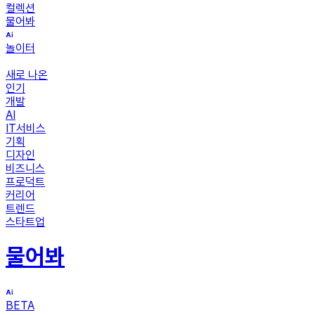
컬렉션
물어봐
놀이터
새로 나온
인기
개발
AI
IT서비스
기획
디자인
비즈니스
프로덕트
커리어
트렌드
스타트업
물어봐
BETA