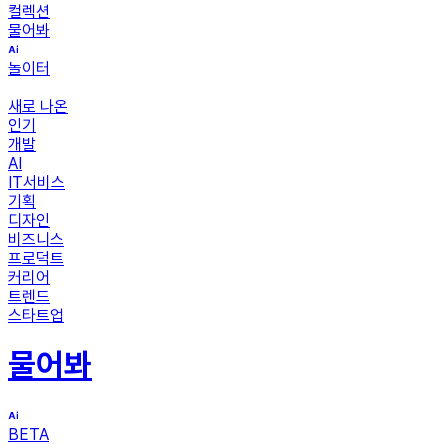
컬렉션
물어봐
놀이터
새로 나온
인기
개발
AI
IT서비스
기획
디자인
비즈니스
프로덕트
커리어
트렌드
스타트업
물어봐
BETA