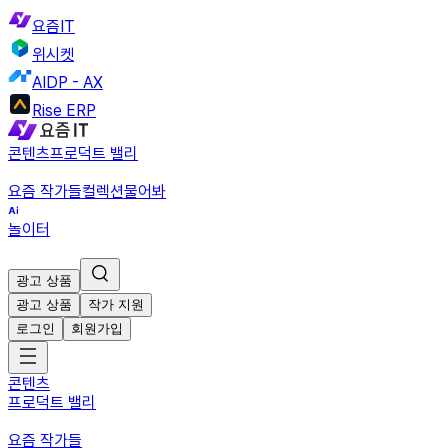
요즘IT
위시켓
AIDP - AX
Rise ERP
콘텐츠
프로덕트 밸리
요즘 작가들
컬렉션
물어봐
놀이터
광고 상품
광고 상품
작가 지원
로그인
회원가입
콘텐츠
프로덕트 밸리
요즘 작가들