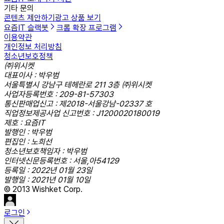
기타 문의
콘텐츠 제안하기
광고 상품 보기
요즘IT 슬랙봇
크롬 확장 프로그램
이용약관
개인정보 처리방침
청소년보호정책
㈜위시켓
대표이사 : 박우범
서울특별시 강남구 테헤란로 211 3층 ㈜위시켓
사업자등록번호 : 209-81-57303
통신판매업신고 : 제2018-서울강남-02337 호
직업정보제공사업 신고번호 : J1200020180019
제호 : 요즘IT
발행인 : 박우범
편집인 : 노희선
청소년보호책임자 : 박우범
인터넷신문등록번호 : 서울,아54129
등록일 : 2022년 01월 23일
발행일 : 2021년 01월 10일
© 2013 Wishket Corp.
로그인