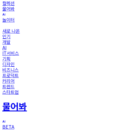
컬렉션
물어봐
놀이터
새로 나온
인기
개발
AI
IT서비스
기획
디자인
비즈니스
프로덕트
커리어
트렌드
스타트업
물어봐
BETA