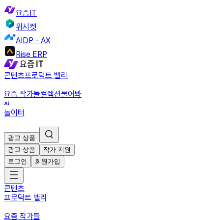
요즘IT
위시켓
AIDP - AX
Rise ERP
콘텐츠
프로덕트 밸리
요즘 작가들
컬렉션
물어봐
놀이터
광고 상품
광고 상품
작가 지원
로그인
회원가입
콘텐츠
프로덕트 밸리
요즘 작가들