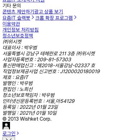
기타 문의
콘텐츠 제안하기
광고 상품 보기
요즘IT 슬랙봇
크롬 확장 프로그램
이용약관
개인정보 처리방침
청소년보호정책
㈜위시켓
대표이사 : 박우범
서울특별시 강남구 테헤란로 211 3층 ㈜위시켓
사업자등록번호 : 209-81-57303
통신판매업신고 : 제2018-서울강남-02337 호
직업정보제공사업 신고번호 : J1200020180019
제호 : 요즘IT
발행인 : 박우범
편집인 : 노희선
청소년보호책임자 : 박우범
인터넷신문등록번호 : 서울,아54129
등록일 : 2022년 01월 23일
발행일 : 2021년 01월 10일
© 2013 Wishket Corp.
로그인