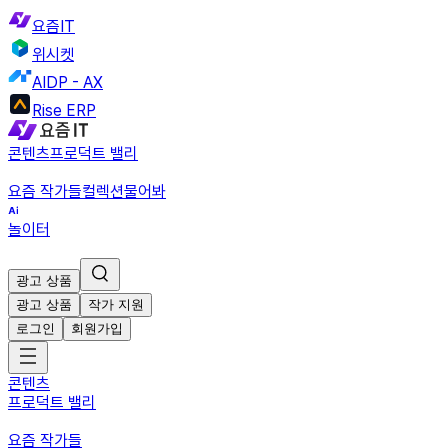
요즘IT
위시켓
AIDP - AX
Rise ERP
콘텐츠
프로덕트 밸리
요즘 작가들
컬렉션
물어봐
놀이터
광고 상품
광고 상품
작가 지원
로그인
회원가입
콘텐츠
프로덕트 밸리
요즘 작가들