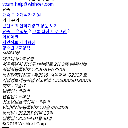
yozm_help@wishket.com
요즘IT
요즘IT 소개
작가 지원
기타 문의
콘텐츠 제안하기
광고 상품 보기
요즘IT 슬랙봇
크롬 확장 프로그램
이용약관
개인정보 처리방침
청소년보호정책
㈜위시켓
대표이사 : 박우범
서울특별시 강남구 테헤란로 211 3층 ㈜위시켓
사업자등록번호 : 209-81-57303
통신판매업신고 : 제2018-서울강남-02337 호
직업정보제공사업 신고번호 : J1200020180019
제호 : 요즘IT
발행인 : 박우범
편집인 : 노희선
청소년보호책임자 : 박우범
인터넷신문등록번호 : 서울,아54129
등록일 : 2022년 01월 23일
발행일 : 2021년 01월 10일
© 2013 Wishket Corp.