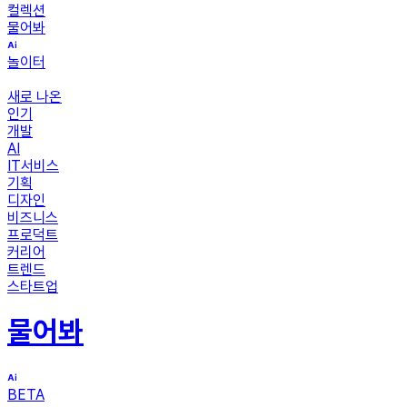
컬렉션
물어봐
놀이터
새로 나온
인기
개발
AI
IT서비스
기획
디자인
비즈니스
프로덕트
커리어
트렌드
스타트업
물어봐
BETA