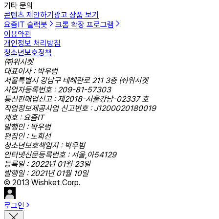
기타 문의
콘텐츠 제안하기
광고 상품 보기
요즘IT 슬랙봇
크롬 확장 프로그램
이용약관
개인정보 처리방침
청소년보호정책
㈜위시켓
대표이사 : 박우범
서울특별시 강남구 테헤란로 211 3층 ㈜위시켓
사업자등록번호 : 209-81-57303
통신판매업신고 : 제2018-서울강남-02337 호
직업정보제공사업 신고번호 : J1200020180019
제호 : 요즘IT
발행인 : 박우범
편집인 : 노희선
청소년보호책임자 : 박우범
인터넷신문등록번호 : 서울,아54129
등록일 : 2022년 01월 23일
발행일 : 2021년 01월 10일
© 2013 Wishket Corp.
로그인