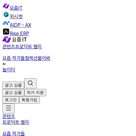
요즘IT
위시켓
AIDP - AX
Rise ERP
콘텐츠
프로덕트 밸리
요즘 작가들
컬렉션
물어봐
놀이터
광고 상품
광고 상품
작가 지원
로그인
회원가입
콘텐츠
프로덕트 밸리
요즘 작가들