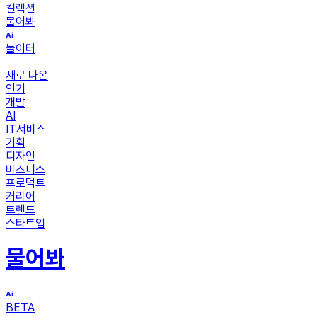
컬렉션
물어봐
놀이터
새로 나온
인기
개발
AI
IT서비스
기획
디자인
비즈니스
프로덕트
커리어
트렌드
스타트업
물어봐
BETA