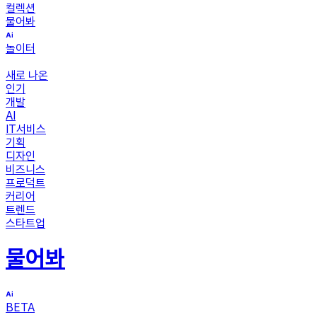
컬렉션
물어봐
놀이터
새로 나온
인기
개발
AI
IT서비스
기획
디자인
비즈니스
프로덕트
커리어
트렌드
스타트업
물어봐
BETA