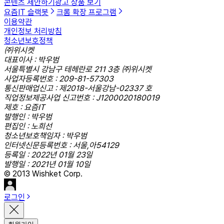
콘텐츠 제안하기
광고 상품 보기
요즘IT 슬랙봇
크롬 확장 프로그램
이용약관
개인정보 처리방침
청소년보호정책
㈜위시켓
대표이사 : 박우범
서울특별시 강남구 테헤란로 211 3층 ㈜위시켓
사업자등록번호 : 209-81-57303
통신판매업신고 : 제2018-서울강남-02337 호
직업정보제공사업 신고번호 : J1200020180019
제호 : 요즘IT
발행인 : 박우범
편집인 : 노희선
청소년보호책임자 : 박우범
인터넷신문등록번호 : 서울,아54129
등록일 : 2022년 01월 23일
발행일 : 2021년 01월 10일
© 2013 Wishket Corp.
로그인