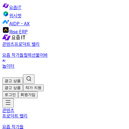
요즘IT
위시켓
AIDP - AX
Rise ERP
콘텐츠
프로덕트 밸리
요즘 작가들
컬렉션
물어봐
놀이터
광고 상품
광고 상품
작가 지원
로그인
회원가입
콘텐츠
프로덕트 밸리
요즘 작가들