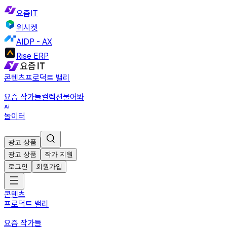
요즘IT
위시켓
AIDP - AX
Rise ERP
콘텐츠
프로덕트 밸리
요즘 작가들
컬렉션
물어봐
놀이터
광고 상품
광고 상품
작가 지원
로그인
회원가입
콘텐츠
프로덕트 밸리
요즘 작가들