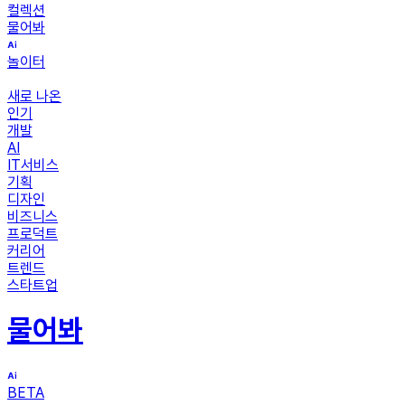
컬렉션
물어봐
놀이터
새로 나온
인기
개발
AI
IT서비스
기획
디자인
비즈니스
프로덕트
커리어
트렌드
스타트업
물어봐
BETA