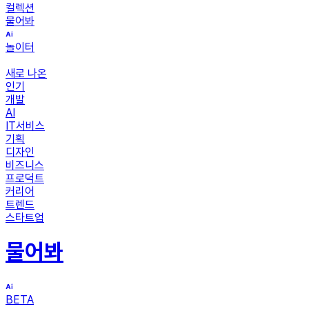
컬렉션
물어봐
놀이터
새로 나온
인기
개발
AI
IT서비스
기획
디자인
비즈니스
프로덕트
커리어
트렌드
스타트업
물어봐
BETA