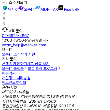
서비스 전체보기
위시켓
요즘IT
AIDP - AX
Rise ERP
고객 문의
02-6925-4867
10:00-18:00
주말·공휴일 제외
yozm_help@wishket.com
요즘IT
요즘IT 소개
작가 지원
기타 문의
콘텐츠 제안하기
광고 상품 보기
요즘IT 슬랙봇
크롬 확장 프로그램
이용약관
개인정보 처리방침
청소년보호정책
㈜위시켓
대표이사 : 박우범
서울특별시 강남구 테헤란로 211 3층 ㈜위시켓
사업자등록번호 : 209-81-57303
통신판매업신고 : 제2018-서울강남-02337 호