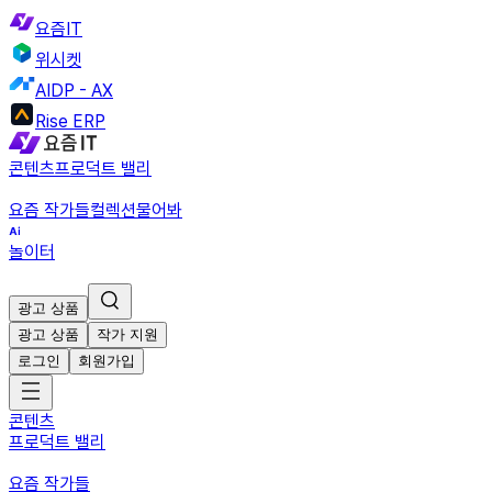
요즘IT
위시켓
AIDP - AX
Rise ERP
콘텐츠
프로덕트 밸리
요즘 작가들
컬렉션
물어봐
놀이터
광고 상품
광고 상품
작가 지원
로그인
회원가입
콘텐츠
프로덕트 밸리
요즘 작가들