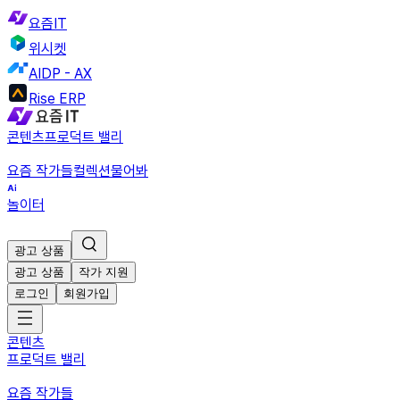
요즘IT
위시켓
AIDP - AX
Rise ERP
콘텐츠
프로덕트 밸리
요즘 작가들
컬렉션
물어봐
놀이터
광고 상품
광고 상품
작가 지원
로그인
회원가입
콘텐츠
프로덕트 밸리
요즘 작가들