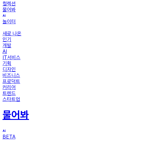
컬렉션
물어봐
놀이터
새로 나온
인기
개발
AI
IT서비스
기획
디자인
비즈니스
프로덕트
커리어
트렌드
스타트업
물어봐
BETA