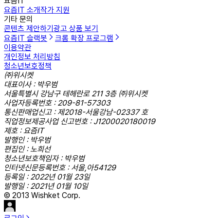
요즘IT
요즘IT 소개
작가 지원
기타 문의
콘텐츠 제안하기
광고 상품 보기
요즘IT 슬랙봇
크롬 확장 프로그램
이용약관
개인정보 처리방침
청소년보호정책
㈜위시켓
대표이사 : 박우범
서울특별시 강남구 테헤란로 211 3층 ㈜위시켓
사업자등록번호 : 209-81-57303
통신판매업신고 : 제2018-서울강남-02337 호
직업정보제공사업 신고번호 : J1200020180019
제호 : 요즘IT
발행인 : 박우범
편집인 : 노희선
청소년보호책임자 : 박우범
인터넷신문등록번호 : 서울,아54129
등록일 : 2022년 01월 23일
발행일 : 2021년 01월 10일
© 2013 Wishket Corp.