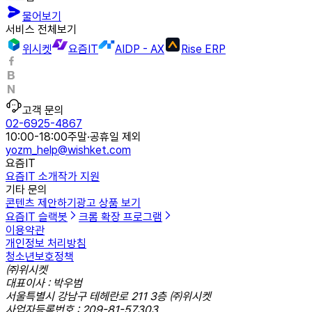
물어보기
서비스 전체보기
위시켓
요즘IT
AIDP - AX
Rise ERP
고객 문의
02-6925-4867
10:00-18:00
주말·공휴일 제외
yozm_help@wishket.com
요즘IT
요즘IT 소개
작가 지원
기타 문의
콘텐츠 제안하기
광고 상품 보기
요즘IT 슬랙봇
크롬 확장 프로그램
이용약관
개인정보 처리방침
청소년보호정책
㈜위시켓
대표이사 : 박우범
서울특별시 강남구 테헤란로 211 3층 ㈜위시켓
사업자등록번호 : 209-81-57303