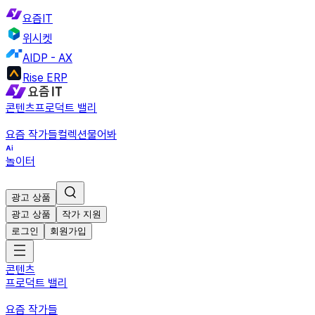
요즘IT
위시켓
AIDP - AX
Rise ERP
콘텐츠
프로덕트 밸리
요즘 작가들
컬렉션
물어봐
놀이터
광고 상품
광고 상품
작가 지원
로그인
회원가입
콘텐츠
프로덕트 밸리
요즘 작가들