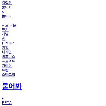
컬렉션
물어봐
놀이터
새로 나온
인기
개발
AI
IT서비스
기획
디자인
비즈니스
프로덕트
커리어
트렌드
스타트업
물어봐
BETA