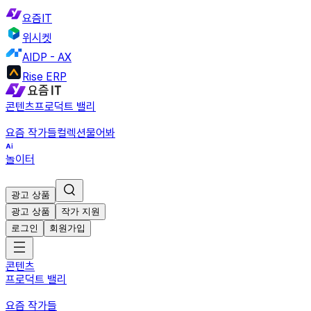
요즘IT
위시켓
AIDP - AX
Rise ERP
콘텐츠
프로덕트 밸리
요즘 작가들
컬렉션
물어봐
놀이터
광고 상품
광고 상품
작가 지원
로그인
회원가입
콘텐츠
프로덕트 밸리
요즘 작가들