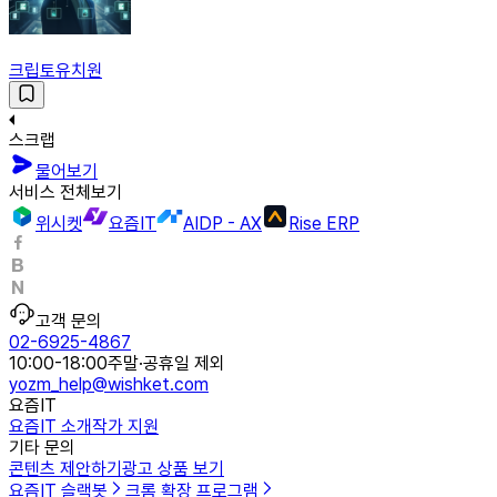
크립토유치원
스크랩
물어보기
서비스 전체보기
위시켓
요즘IT
AIDP - AX
Rise ERP
고객 문의
02-6925-4867
10:00-18:00
주말·공휴일 제외
yozm_help@wishket.com
요즘IT
요즘IT 소개
작가 지원
기타 문의
콘텐츠 제안하기
광고 상품 보기
요즘IT 슬랙봇
크롬 확장 프로그램