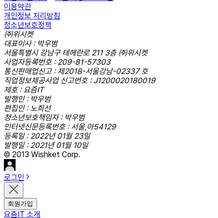
이용약관
개인정보 처리방침
청소년보호정책
㈜위시켓
대표이사 : 박우범
서울특별시 강남구 테헤란로 211 3층 ㈜위시켓
사업자등록번호 : 209-81-57303
통신판매업신고 : 제2018-서울강남-02337 호
직업정보제공사업 신고번호 : J1200020180019
제호 : 요즘IT
발행인 : 박우범
편집인 : 노희선
청소년보호책임자 : 박우범
인터넷신문등록번호 : 서울,아54129
등록일 : 2022년 01월 23일
발행일 : 2021년 01월 10일
© 2013 Wishket Corp.
로그인
회원가입
요즘IT 소개