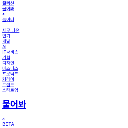
컬렉션
물어봐
놀이터
새로 나온
인기
개발
AI
IT서비스
기획
디자인
비즈니스
프로덕트
커리어
트렌드
스타트업
물어봐
BETA